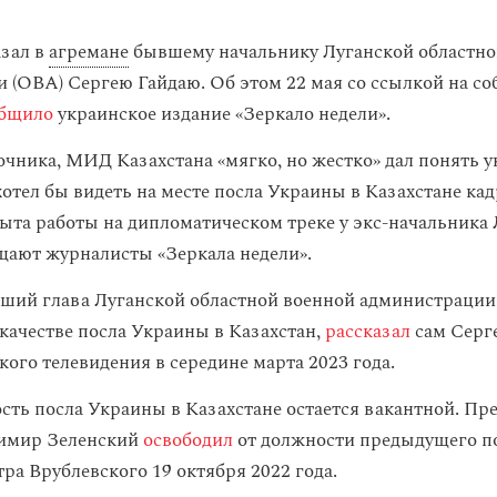
азал в
агремане
бывшему начальнику Луганской областно
 (ОВА) Сергею Гайдаю. Об этом 22 мая со ссылкой на с
общило
украинское издание «Зеркало недели».
очника, МИД Казахстана «мягко, но жестко» дал понять 
хотел бы видеть на месте посла Украины в Казахстане ка
ыта работы на дипломатическом треке у экс-начальника
щают журналисты «Зеркала недели».
вший глава Луганской областной военной администраци
 качестве посла Украины в Казахстан,
рассказал
сам Серге
ого телевидения в середине марта 2023 года.
сть посла Украины в Казахстане остается вакантной. Пр
имир Зеленский
освободил
от должности предыдущего по
ра Врублевского 19 октября 2022 года.