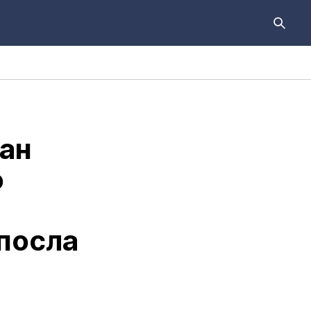
ан
о
 посла