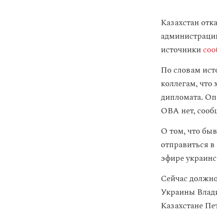
Казахстан отк
администрации
источники
со
По словам ист
коллегам, что 
дипломата. Оп
ОВА нет, сооб
О том, что бы
отправиться в
эфире украинск
Сейчас должно
Украины Влад
Казахстане Пет