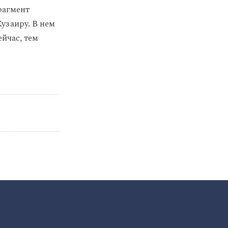
рагмент
узаиру. В нем
йчас, тем