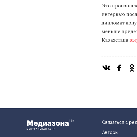
Это произошло
интервью посл
дипломат допу
меньше придет
Казахстана
вы
Связаться с ре
Авторы