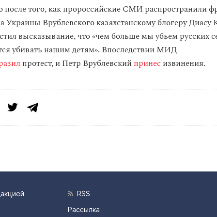
 после того, как пророссийские СМИ распространили ф
а Украины Врублевского казахстанскому блогеру Диасу К
стил высказывание, что «чем больше мы убьем русских се
ся убивать нашим детям». Впоследствии МИД
разил
протест, и Петр Врублевский
принес
извинения.
дакцией
RSS
Рассылка