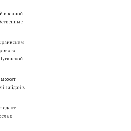
й военной
обственные
украинским
дрового
 Луганской
и может
й Гайдай в
езидент
сла в