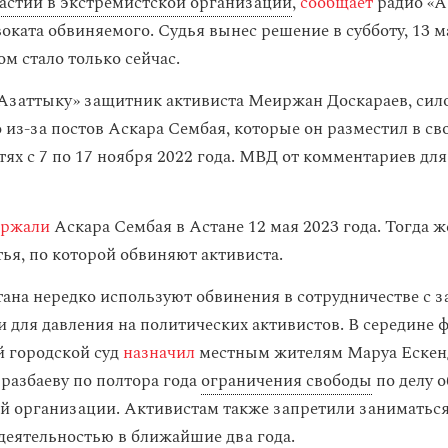
астии в экстремистской организации
,
сообщает
радио «‎
оката обвиняемого. Судья вынес решение в субботу, 13 м
ом стало только сейчас.
‎Азаттыку» защитник активиста Меиржан Доскараев, си
 из-за постов Аскара Сембая, которые он разместил в св
ях с 7 по 17 ноября 2022 года. МВД от комментариев для
ержали
Аскара Сембая в Астане 12 мая 2023 года. Тогда ж
тья, по которой обвиняют активиста.
тана нередко используют обвинения в сотрудничестве с
 для давления на политических активистов. В середине 
й городской суд
назначил
местным жителям Маруа Ескен
азбаеву по полтора года
ограничения свободы
по делу о
й организации. Активистам также запретили заниматьс
деятельностью в ближайшие два года.