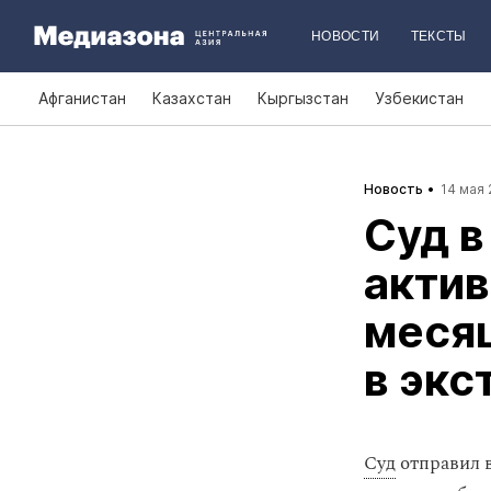
НОВОСТИ
ТЕКСТЫ
Афганистан
Казахстан
Кыргызстан
Узбекистан
Новость
14 мая 
Суд в
актив
меся
в эк
Суд
отправил в