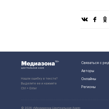
Связаться с ре
Авторы
Нашли ошибку в тексте?
Онлайны
Выделите ее и нажмите
Регионы
Ctrl + Enter
© 2026 «Медиазона Центральная Азия»