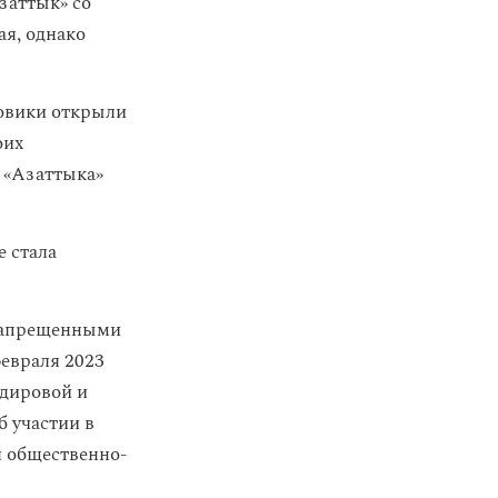
Азаттык» со
ая, однако
ловики открыли
оих
 «‎Азаттыка»
е стала
 запрещенными
февраля 2023
дировой и
б участии в
я общественно-