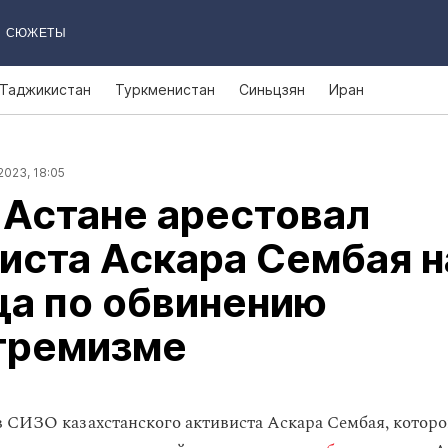
СЮЖЕТЫ
Таджикистан
Туркменистан
Синьцзян
Иран
2023, 18:05
 Астане арестовал
иста Аскара Сембая н
ца по обвинению
стремизме
 СИЗО казахстанского активиста Аскара Сембая, котор