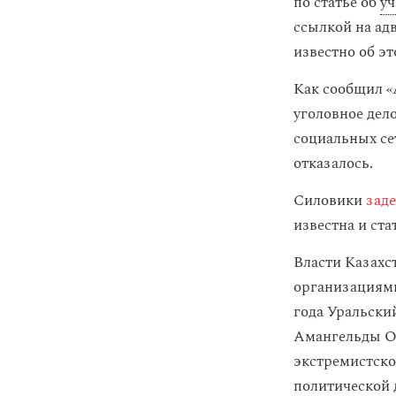
по статье об
уч
ссылкой на адв
известно об эт
Как сообщил «
уголовное дело
социальных сет
отказалось.
Силовики
зад
известна и ста
Власти Казахс
организациями
года Уральски
Амангельды Ор
экстремистско
политической 