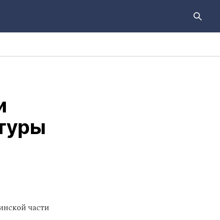
и
туры
инской части