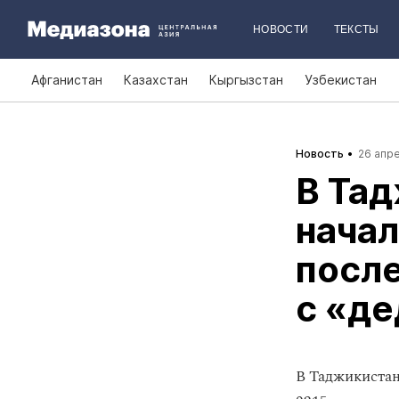
НОВОСТИ
ТЕКСТЫ
Афганистан
Казахстан
Кыргызстан
Узбекистан
Новость
26 апре
В Тад
нача
после
с «д
В Таджикистан