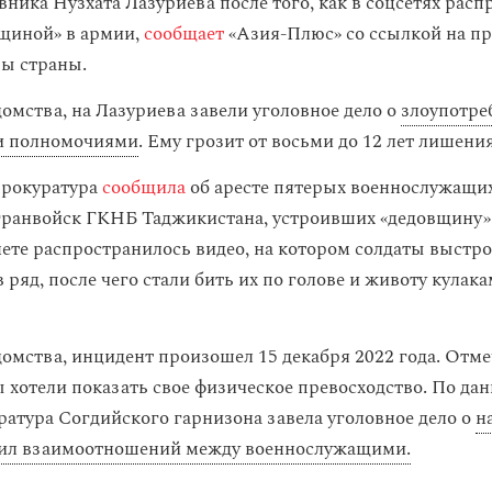
вника Нузхата Лазуриева после того, как в соцсетях рас
вщиной» в армии,
сообщает
«Азия-Плюс» со ссылкой на пр
ы страны.
омства, на Лазуриева завели уголовное дело о
злоупотре
и полномочиями
. Ему грозит от восьми до 12 лет лишени
прокуратура
сообщила
об аресте пятерых военнослужащи
гранвойск ГКНБ Таджикистана, устроивших «дедовщину»
нете распространилось видео, на котором солдаты выстр
ряд, после чего стали бить их по голове и животу кулака
омства, инцидент произошел 15 декабря 2022 года. Отмеч
 хотели показать свое физическое превосходство. По да
ратура Согдийского гарнизона завела уголовное дело о
н
вил взаимоотношений между военнослужащими.