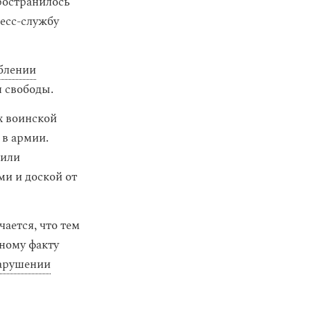
пространилось
есс-службу
блении
я свободы.
х воинской
 в армии.
оили
ми и доской от
ается, что тем
нному факту
арушении