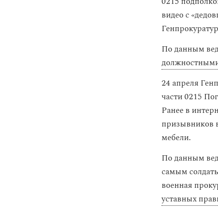
0215 подполко
видео с «дедо
Генпрокуратур
По данным вед
должностным
24 апреля Ген
части 0215 По
Ранее в интер
призывников в 
мебели.
По данным вед
самым солдаты
военная проку
уставных пра