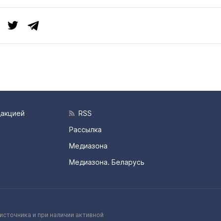
дакцией
RSS
Рассылка
Медиазона
Медиазона. Беларусь
источника и при наличии активной