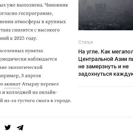
рых уже выполнена. Чиновник
согласно госпрограмме,
нения атмосферы в крупных
стана снизится с высокого
ний к 2025 году.
Статья
аселенных пунктах
На угле. Как мегапо
риодически наблюдается
Центральной Азии 
не замерзнуть и не
ние экологической
задохнуться кажду
апример, 3 апреля
то
акимат
Атырау перевел
 и колледжей на онлайн-
 из-за густого смога в городе.