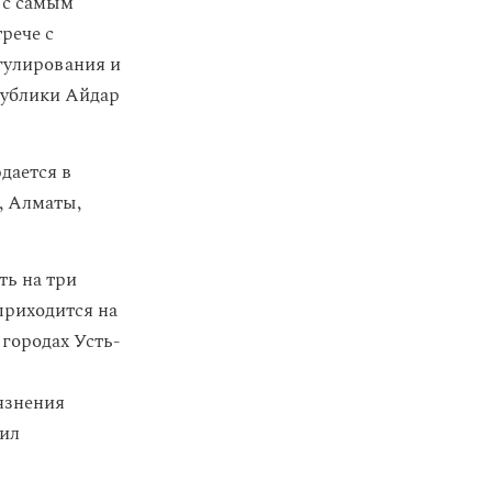
 с самым
рече с
егулирования и
публики Айдар
дается в
, Алматы,
ть на три
приходится на
городах Усть-
язнения
нил