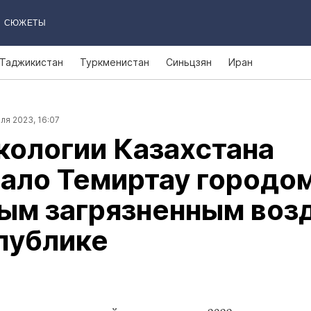
СЮЖЕТЫ
Таджикистан
Туркменистан
Синьцзян
Иран
ля 2023, 16:07
кологии Казахстана
ало Темиртау городо
мым загрязненным воз
публике