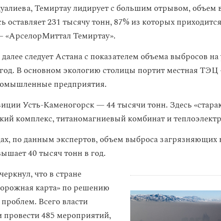
уалиева, Темиртау лидирует с большим отрывом, объем 
ь оставляет 231 тысячу тонн, 87% из которых приходится
— «АрселорМиттал Темиртау».
 далее следует Астана с показателем объема выбросов на
 год. В основном экологию столицы портит местная ТЭЦ
ромышленные предприятия.
зиции Усть-Каменогорск — 44 тысячи тонн. Здесь «стара
кий комплекс, титаномагниевый комбинат и теплоэлектр
дах, по данным экспертов, объем выброса загрязняющих 
вышает 40 тысяч тонн в год.
еркнул, что в стране
дорожная карта» по решению
 проблем. Всего власти
 провести 485 мероприятий,