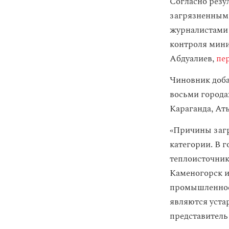
Согласно резу
загрязненным 
журналистами 
контроля мини
Абдуалиев,
пер
Чиновник доба
восьми города
Караганда, Ат
«Причины загр
категории. В 
теплоисточник
Каменогорск и
промышленност
являются уста
представитель