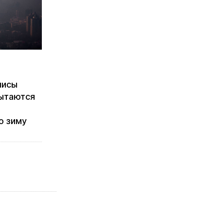
лисы
пытаются
ю зиму