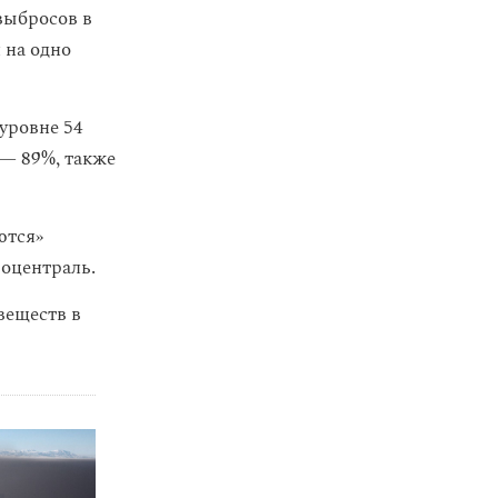
выбросов в
 на одно
 уровне 54
 — 89%, также
ются»
оцентраль.
веществ в