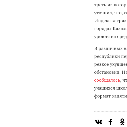
треть из кото
уточнил, что, 
Индекс загряз
городах Казах
уровня на сред
В различных н
республики пе
резкое ухудше
обстановки. Н
сообщалось
, ч
учащихся школ
формат занятий