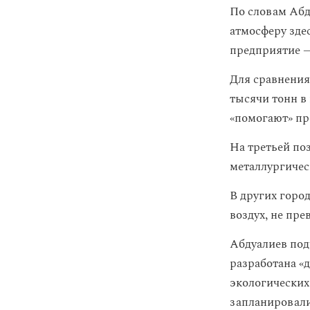
По словам Абд
атмосферу здес
предприятие 
Для сравнения
тысячи тонн в
«помогают» п
На третьей по
металлургичес
В других горо
воздух, не пре
Абдуалиев подч
разработана «
экологических
запланировали