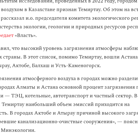
льтатам исследований, проведенных в 2022 году, городом
воздухом в Казахстане признан Темиртау. Об этом на вст
рассказал и.о. председателя комитета экологического р
стерства экологии, геологии и природных ресурсов рес
едает
«Власть».
вил, что высокий уровень загрязнения атмосферы наблю
х страны. В этот список, помимо Темиртау, вошли Астана
ырау, Актобе, Балхаш и Усть-Каменогорск.
язнения атмосферного воздуха в городах можно раздели
городах Алматы и Астана основной процент загрязнения 
и — ТЭЦ, котельные, автотранспорт и частный сектор. В 
 Темиртау наибольший объем эмиссий приходится на
ь. В городах Актобе и Атырау причиной высокого загр
ревшие канализационно-очистные сооружения», — пояс
 Минэкологии.