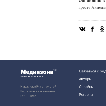
Обновлено в 
аресте Ахмедь
Связаться с ре
Авторы
Нашли ошибку в тексте?
Онлайны
Выделите ее и нажмите
Регионы
Ctrl + Enter