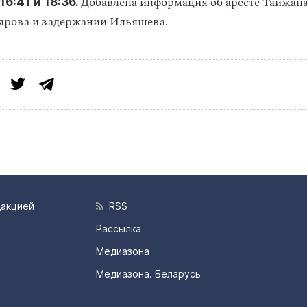
Добавлена информация об аресте Тайжана,
16:41 и 18:36.
ярова и задержании Ильяшева.
дакцией
RSS
Рассылка
Медиазона
Медиазона. Беларусь