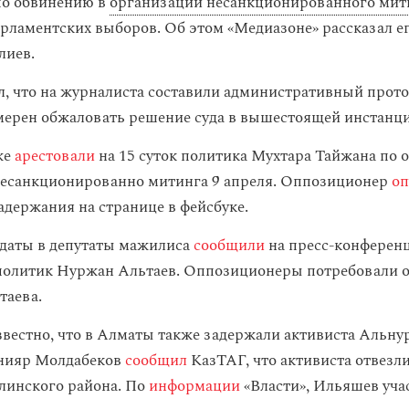
по обвинению в
организации несанкционированного мит
арламентских выборов. Об этом «Медиазоне» рассказал ег
лиев.
, что на журналиста составили административный прото
мерен обжаловать решение суда в вышестоящей инстанци
же
арестовали
на 15 суток политика Мухтара Тайжана по 
несанкционированно митинга 9 апреля. Оппозиционер
оп
адержания на странице в фейсбуке.
даты в депутаты мажилиса
сообщили
на пресс-конферен
политик Нуржан Альтаев. Оппозиционеры потребовали 
таева.
звестно, что в Алматы также задержали активиста Альну
нияр Молдабеков
сообщил
КазТАГ, что активиста отвезл
линского района. По
информации
«Власти», Ильяшев уча