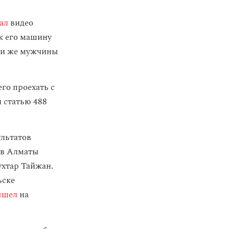
ал
видео
ак его машину
эти же мужчины
го проехать с
 статью 488
ультатов
 в Алматы
хтар Тайжан.
ьске
ышел
на