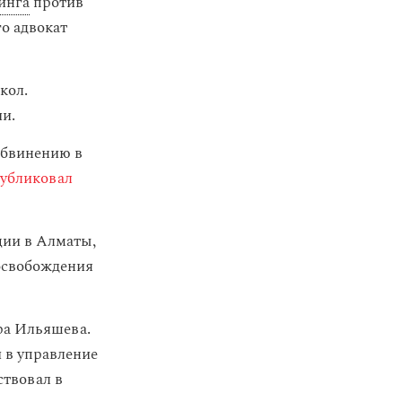
инга
против
о адвокат
кол.
и.
обвинению в
убликовал
ции в Алматы,
освобождения
ра Ильяшева.
и в управление
ствовал в