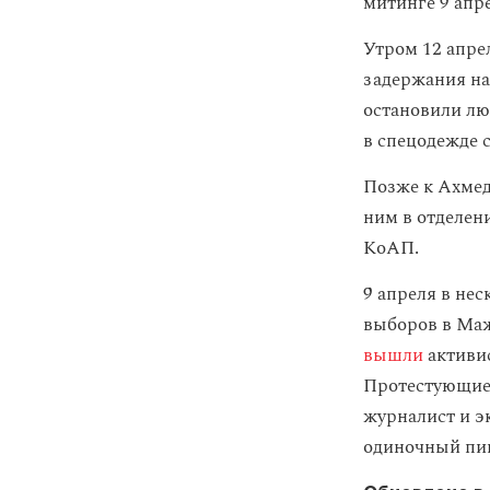
митинге 9 апр
Утром 12 апре
задержания на
остановили лю
в спецодежде с
Позже к Ахмед
ним в отделен
КоАП.
9 апреля в не
выборов в Маж
вышли
активи
Протестующие 
журналист и э
одиночный пик