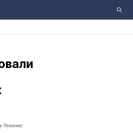
овали
х
ту Лукпану