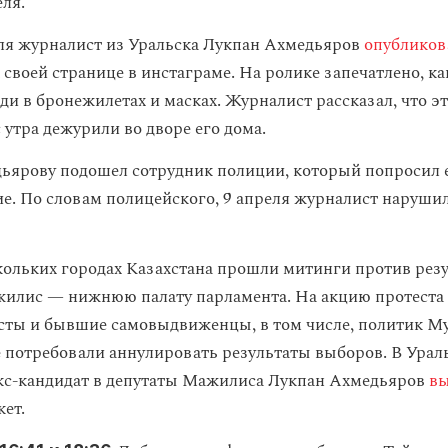
еля.
ля журналист из Уральска Лукпан Ахмедьяров
опубликов
 своей странице в инстаграме. На ролике запечатлено, к
ди в бронежилетах и масках. Журналист рассказал, что 
 утра дежурили во дворе его дома.
ьярову подошел сотрудник полиции, который попросил е
ие. По словам полицейского, 9 апреля журналист нарушил
скольких городах Казахстана прошли митинги против рез
илис — нижнюю палату парламента. На акцию протеста
сты и бывшие самовыдвиженцы, в том числе, политик Му
потребовали аннулировать результаты выборов. В Урал
кс-кандидат в депутаты Мажилиса Лукпан Ахмедьяров
в
ет.