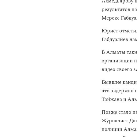
Ахмедьярову 
результатов п
Мереке Габдуа
Юрист отметил
Габдуалиев на
В Алматы так
организации 
видео своего з
Бывшие канди
что задержан 
Тайжана и Аль
Позже стало и
Журналист Да
полиции Алма