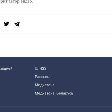
рит автор видео.
дакцией
RSS
Рассылка
Медиазона
Медиазона. Беларусь