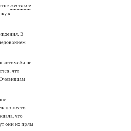
атье
жестокое
аку к
ождения. В
следованием
 к автомобилю
ется, что
. Очевидцам
ное
тлено место
ждала, что
тут они их прям