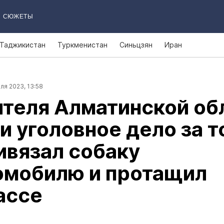
СЮЖЕТЫ
Таджикистан
Туркменистан
Синьцзян
Иран
ля 2023, 13:58
теля Алматинской об
и уголовное дело за то
ивязал собаку
омобилю и протащил
ассе