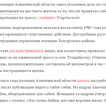
олиции Алматинской области завел уголовное дело по ст
животными
на местного жителя за то, что он привязал соб
протащил по трассе,
сообщает
Tengrinews.kz
.
иции, подозреваемым оказался казахстанец 1987 года р
мя проводятся следственные действия. Досудебным рас
трудники управления полиции Талгарского района.
сетях
распространилось
видео, как казахстанец привязал
щил ее по оживленной трассе в селе Туздыбастау. Отмеча
ны, предположительно, составляла 60 километров в час
ть пострадавшего щенка.
шлого года полиция Алматинской области
начала
досудеб
после публикации видео о забое собак. На кадрах запеча
бак, оборудованное для забоя. Женщина за кадром утвер
део с отлова. «Это точно бойня, вот они веревки висят, 