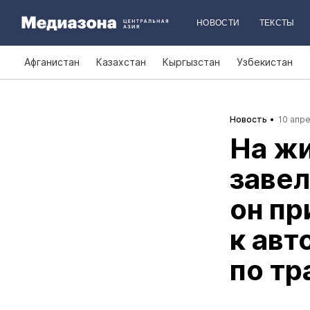
НОВОСТИ
ТЕКСТЫ
Афганистан
Казахстан
Кыргызстан
Узбекистан
Новость
10 апре
На жи
завел
он пр
к авт
по тр