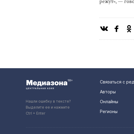
режут», — гово
Связаться с ре
Авторы
Нашли ошибку в тексте?
Онлайны
Выделите ее и нажмите
Регионы
Ctrl + Enter