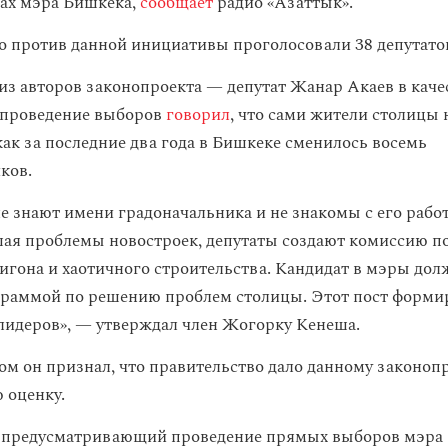
ах мэра Бишкека,
сообщает
радио «Азаттык».
то против данной инициативы проголосовали 38 депутатов
 из авторов законопроекта — депутат Жанар Акаев в каче
 проведение выборов
говорил
, что сами жители столицы 
как за последние два года в Бишкеке сменилось восемь
ков.
е знают имени градоначальника и не знакомы с его рабо
ешая проблемы новостроек, депутаты создают комиссию п
игона и хаотичного строительства. Кандидат в мэры дол
раммой по решению проблем столицы. Этот пост форми
лидеров», — утверждал член Жогорку Кенеша.
ом он признал, что правительство дало данному законоп
 оценку.
, предусматривающий проведение прямых выборов мэра