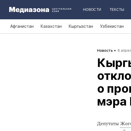
НОВОСТИ
ТЕКСТЫ
Афганистан
Казахстан
Кыргызстан
Узбекистан
Новость
6 апрел
Кырг
откло
о пр
мэра
Депутаты
Жог