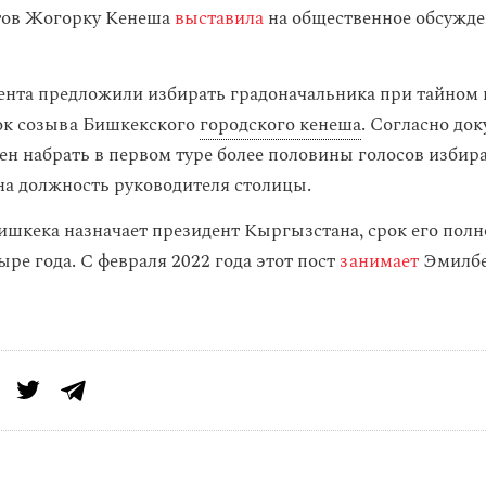
атов Жогорку Кенеша
выставила
на общественное обсужде
нта предложили избирать градоначальника при тайном
ок созыва Бишкекского
городского кенеша
. Согласно док
ен набрать в первом туре более половины голосов избира
на должность руководителя столицы.
ишкека назначает президент Кыргызстана, срок его пол
ыре года. С февраля 2022 года этот пост
занимает
Эмилб