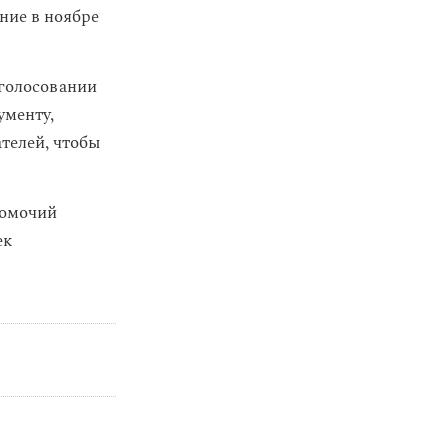
ние в ноябре
 голосовании
ументу,
телей, чтобы
номочий
ек