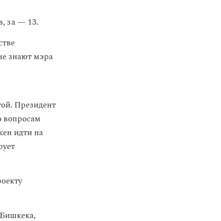
, за — 13.
стве
не знают мэра
той. Президент
о вопросам
жен идти на
рует
роекту
 Бишкека,