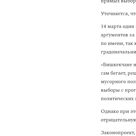
прямых выбор
Уточняется, ч
14 марта один
аргументов за
по имени, так 
градоначальни
«Бишкекчане н
сам бегает, р
мусорного пол
выборы с прог
политических 
Однако при эт
отрицательную
Законопроект