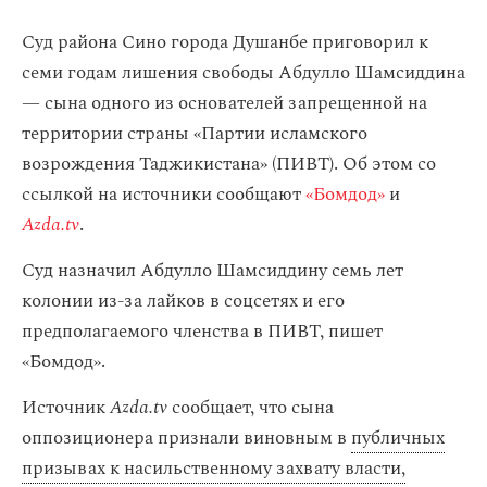
Суд района Сино города Душанбе приговорил к
семи годам лишения свободы Абдулло Шамсиддина
— сына одного из основателей запрещенной на
территории страны «Партии исламского
возрождения Таджикистана» (ПИВТ). Об этом со
ссылкой на источники сообщают
«‎Бомдод»
и
Azda.tv
.
Суд назначил Абдулло Шамсиддину семь лет
колонии из-за лайков в соцсетях и его
предполагаемого членства в ПИВТ, пишет
«‎Бомдод».
Источник
Azda.tv
сообщает, что сына
оппозиционера признали виновным в
публичных
призывах к насильственному захвату власти,