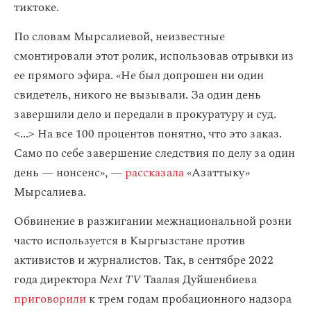
тиктоке.
По словам Мырсалиевой, неизвестные
смонтировали этот ролик, использовав отрывки из
ее прямого эфира. «Не был допрошен ни один
свидетель, никого не вызывали. За один день
завершили дело и передали в прокуратуру и суд.
<...> На все 100 процентов понятно, что это заказ.
Само по себе завершение следствия по делу за один
день — нонсенс», —
рассказала
«Азаттыку»
Мырсалиева.
Обвинение в разжигании межнациональной розни
часто используется в Кыргызстане против
активистов и журналистов. Так, в сентябре 2022
года директора
Next TV
Таалая Дуйшенбиева
приговорили
к трем годам пробационного надзора