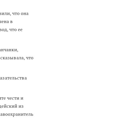
или, что она
чена в
од, что ее
анчанки,
ссказывала, что
казательства
те чести и
цейский из
равоохранитель