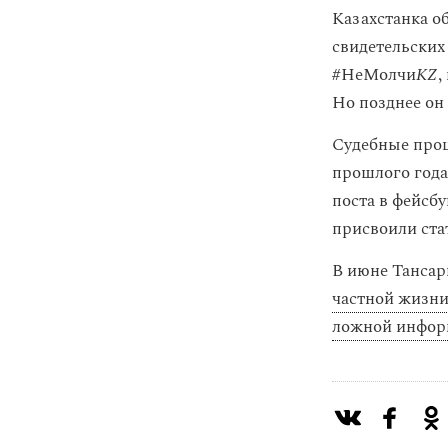
Казахстанка об
свидетельских
#НеМолчи
KZ
,
Но позднее он 
Судебные проц
прошлого года
поста в фейсб
присвоили ста
В июне Тансар
частной жизн
ложной инфор