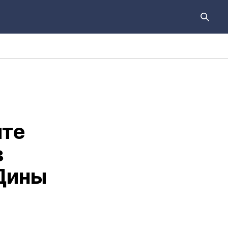
ите
в
Дины