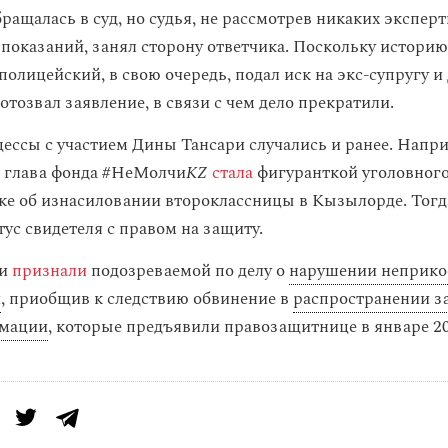
ращалась в суд, но судья, не рассмотрев никаких эксперт
 показаний, занял сторону ответчика. Поскольку истори
 полицейский, в свою очередь, подал иск на экс-супругу и
отозвал заявление, в связи с чем дело прекратили.
ессы с участием Дины Тансари случались и ранее. Напри
 глава фонда #НеМолчи
KZ
стала
фигуранткой уголовного
уке об изнасиловании второклассницы в Кызылорде. Тогд
тус свидетеля с правом на защиту.
и
признали
подозреваемой по делу о
нарушении неприко
и
, приобщив к следствию обвинение в
распространении з
мации
, которые предъявили правозащитнице в январе 20