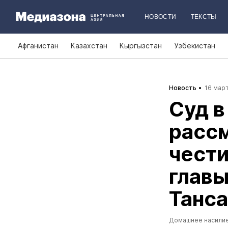
НОВОСТИ
ТЕКСТЫ
Афганистан
Казахстан
Кыргызстан
Узбекистан
Новость
16 март
Суд в
рассм
чести
глав
Танс
Домашнее насили