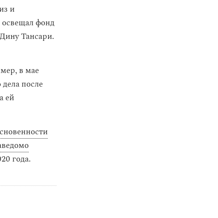
из и
ю освещал фонд
 Дину Тансари.
мер, в мае
 дела после
а ей
сновенности
аведомо
20 года.