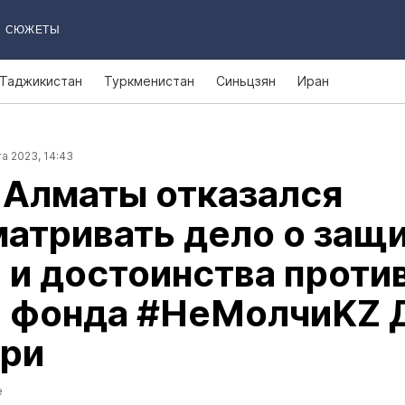
СЮЖЕТЫ
Таджикистан
Туркменистан
Синьцзян
Иран
а 2023, 14:43
 Алматы отказался
атривать дело о защ
 и достоинства проти
ы фонда #НеМолчиKZ 
ари
е