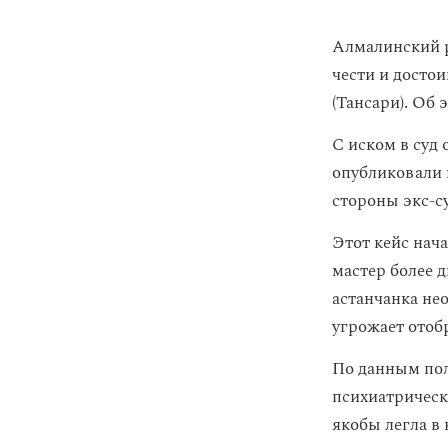
Алмалинский р
чести и досто
(Тансари). Об
С иском в суд
опубликовали 
стороны экс-с
Этот кейс нача
мастер более д
астанчанка не
угрожает отоб
По данным пол
психиатрическ
якобы легла в