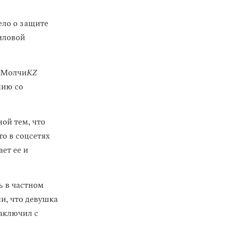
ело о защите
иловой
НеМолчи
KZ
нию со
ой тем, что
то в соцсетях
ет ее и
ь в частном
и, что девушка
заключил с