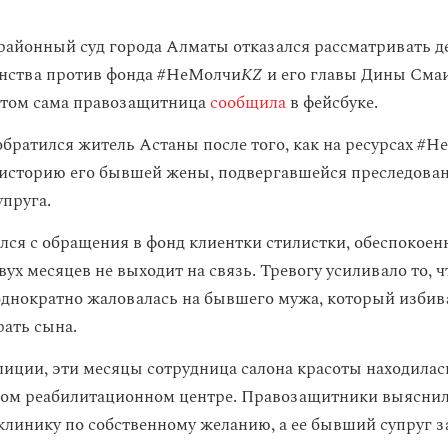
айонный суд города Алматы отказался рассматривать д
инства против фонда #НеМолчи
KZ
и его главы Дины Сма
 этом сама правозащитница
сообщила
в фейсбуке.
 обратился житель Астаны после того, как на ресурсах #
историю его бывшей жены, подвергавшейся преследова
упруга.
лся с обращения в фонд клиентки стилистки, обеспокоенн
вух месяцев не выходит на связь. Тревогу усиливало то, ч
однократно жаловалась на бывшего мужа, который избива
рать сына.
иции, эти месяцы сотрудница салона красоты находилас
ом реабилитационном центре. Правозащитники выяснил
 клинику по собственному желанию, а ее бывший супруг 