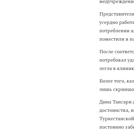
медучреждение
Представител
усердно работ
потреблении а
поместили в п
После соответ
потребовал уда
легла в клини
Более того, ка
лишь скриншот
Дина Тансари д
достоинства, и
Туркестанской
постоянно заби