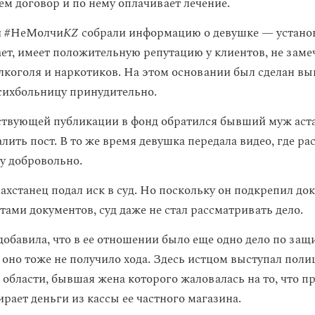
м договор и по нему оплачивает лечение.
и #НеМолчи
KZ
собрали информацию о девушке — установ
ает, имеет положительную репутацию у клиентов, не заме
лкоголя и наркотиков. На этом основании был сделан выв
сихбольницу принудительно.
ствующей публикации в фонд обратился бывший муж аст
лить пост. В то же время девушка передала видео, где ра
ку добровольно.
захстанец подал иск в суд. Но поскольку он подкрепил до
ами документов, суд даже не стал рассматривать дело.
обавила, что в ее отношении было еще одно дело по защи
 оно тоже не получило хода. Здесь истцом выступал поли
 области, бывшая жена которого жаловалась на то, что п
рает деньги из кассы ее частного магазина.