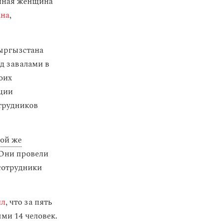
енная женщина
ана
,
Кыргызстана
д завалами в
оих
ации
трудников
той же
 Они провели
 сотрудники
ил
, что за пять
ми 14 человек.