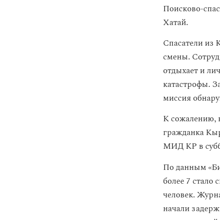
Поисково-спас
Хатай.
Спасатели из 
смены. Сотруд
отдыхает и ли
катастрофы. З
миссия обнару
К сожалению, 
гражданка Кыр
МИД КР в субб
По данным «‎Б
более 7 стало 
человек. Жур
начали задерж