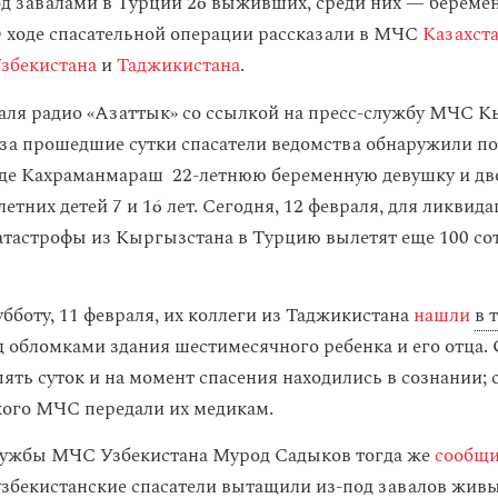
д завалами в Турции 26 выживших, среди них — берем
 О ходе спасательной операции рассказали в МЧС
Казахст
збекистана
и
Таджикистана
.
аля радио
«Азаттык‎» со ссылкой на пресс-службу МЧС 
о за прошедшие сутки спасатели ведомства обнаружили по
де Кахраманмараш 22-летнюю беременную девушку и дв
тних детей 7 и 16 лет. Сегодня, 12 февраля, для ликвид
атастрофы из Кыргызстана в Турцию вылетят еще 100 со
бботу, 11 февраля, их коллеги из Таджикистана
нашли
в 
 обломками здания шестимесячного ребенка и его отца.
пять суток и на момент спасения находились в сознании;
ого МЧС передали их медикам.
лужбы МЧС Узбекистана Мурод Садыков тогда же
сообщ
узбекистанские спасатели вытащили из-под завалов живы