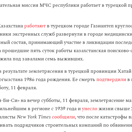
ательная миссия МЧС республики работает в турецкой 
Казахстана
работают
в турецком городе Газиантеп круглос
ники экстренных служб развернули в городе медицинский
чный состав, принимающий участие в ликвидации послед
а прошедшие пять суток работы казахстанская поисково-
жила под завалами семь выживших.
в результате землетрясения в турецкой провинции Хатай
гызстана 1986 года рождения. Ее смерть
подтвердили
в 
оту, 11 февраля.
и-Би-Си»
на вечер субботы, 11 февраля, землетрясение м
сильнейшим в регионе с 1939 года и
унесло
жизни свыше 
налисты
New York Times
сообщили
, что после катастрофы 
ивать подрядчиков строительных компаний по обвинени