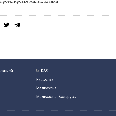
проектировке жилых зданий.
дакцией
RSS
Рассылка
Медиазона
Медиазона. Беларусь