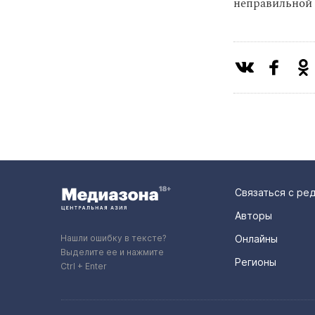
неправильной 
Связаться с ре
Авторы
Нашли ошибку в тексте?
Онлайны
Выделите ее и нажмите
Регионы
Ctrl + Enter