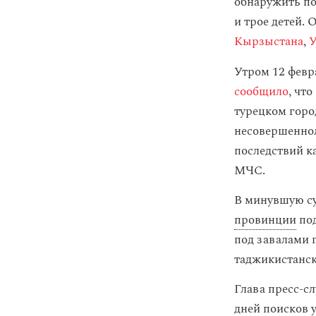
обнаружить по
и трое детей.
Кырзыстана
,
У
Утром 12 февр
сообщило
, чт
турецком горо
несовершенноле
последствий к
МЧС.
В минувшую су
провинции
под
под завалами 
таджикистанск
Глава пресс-с
дней поисков 