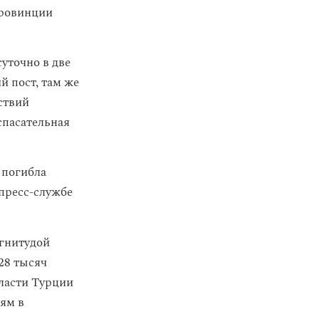
провинции
уточно в две
 пост, там же
ствий
спасательная
 погибла
пресс-службе
агнитудой
28 тысяч
власти Турции
ям в