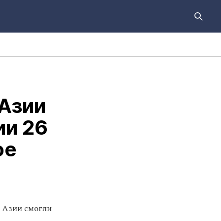
 Азии
ии 26
ое
й Азии смогли