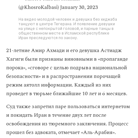
(@KhosroKalbasi)
January 30, 2023
На видео молодой человек и девушка без хиджаба
танцуют в центре Тегерана. И появление девушки
на улице с непокрытой головой, и парные танцы в
общественном месте в Исламской республике
Иран преследуются по закону.
21-летние Амир Ахмади и его девушка Астиадж
Хагиги были признаны виновными в «пропаганде
порока», «сговоре с целью подрыва национальной
безопасности» и в распространении порочащей
режим аятолл информации. Каждый из них
проведет в тюрьме ближайшие 10 лет и 6 месяцев.
Суд также запретил паре пользоваться интернетом
и покидать Иран в течение двух лет после
освобождения из тюремного заключения. Процесс
прошел без адвоката, отмечает «Аль-Арабия‎».