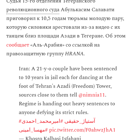
Судья 15-го отделения Тегеранского
революционного суда
Абулькасим Салавати
приговорил к 10,5 годам тюрьмы молодую пару,
которую силовики арестовали из-за видео с их
танцем близ площади Азади в Тегеране. Об этом
сообщает
«Аль-Арабия‎»
со ссылкой на
правозащитную группу
HRANA.
Iran: A 21-y-o couple have been sentenced
to 10 years in jail each for dancing at the
foot of Tehran's Azadi (Freedom) Tower,
sources close to them tell
@nimnia11
.
Regime is handing out heavy sentences to
anyone defying its strict rules.
#آستیاژ_حقیقی
#امیرمحمد_احمدی
#مهسا_امینی
pic.twitter.com/F0ahwzJhA1
— Khosro Kalbasi Isfahani