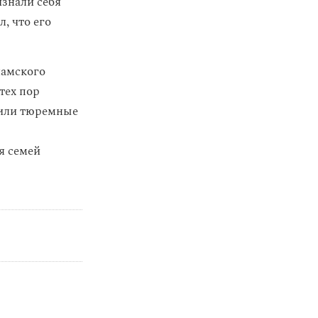
изнали себя
, что его
амского
тех пор
чили тюремные
я семей