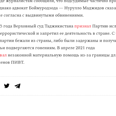
уде журналистам сообщили, что подсудимые частично пр
нако адвокат Боймуродзода — Нурулло Маджидов сказал
е согласна с выдвинутыми обвинениями.
15 года Верховный суд Таджикистана
признал
Партию исл
ррористической и запретил ее деятельность в стране. С 
партии бежали из страны, либо были задержаны и полу
мьи подвергаются гонениям. В апреле 2021 года
вал
незаконной материальную помощь из-за границы дл
ленов ПИВТ.