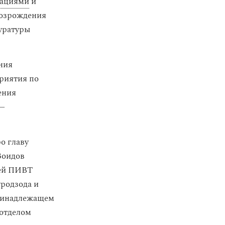
зациями
и
возрождения
куратуры
ния
риятия по
ения
 —
о главу
Зоидов
щей ПИВТ
родзода и
принадлежащем
 отделом