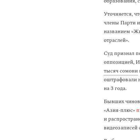
образования, 
Уточняется, ч
члены Парти и
названием «Жи
отраслей».
Суд признал п
оппозицией, И
тысяч сомони
оштрафовали 
на 3 года.
Бывших чиновн
«Азия-плюс»
п
и распростра
видеозаписей 