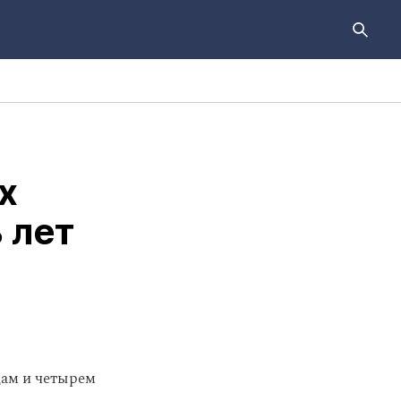
х
 лет
дам и четырем