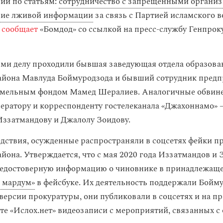
ии по статьям:
сотрудничество с запрещенными органи
ние лживой информации
за связь с Партией исламского 
,
сообщает
«Бомдод» со ссылкой на пресс-службу Генпро
ми делу проходили бывшая заведующая отдела образова
йона Мавлуда Боймуродзода и бывший сотрудник предп
емельным фондом Мамед Шералиев. Аналогичные обвин
ератору и корреспонденту гостелеканала «Джахоннамо»
ззатмандову и Джалолу Зоидову.
дствия, осужденные распространяли в соцсетях фейки пр
йона. Утверждается, что с мая 2020 года Иззатмандов и 
недостоверную информацию о чиновнике в принадлежа
 мардум»
в фейсбуке. Их деятельность поддержали Бойму
версии прокуратуры, они публиковали в соцсетях и на 
те «Ислох.нет» видеозаписи с мероприятий, связанных с