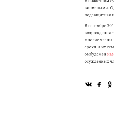
В областном с
виновными. Од
подзащитная н
В сентябре 20
возрождения те
многие члены 
сроки, а их се
омбудсмен
наз
осужденных ч