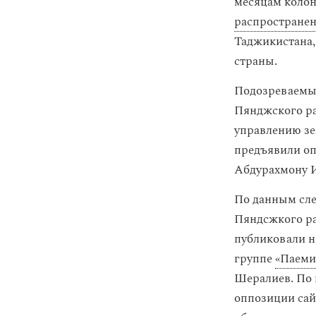
месяцам колон
распростране
Таджикистана
страны.
Подозреваемы
Пянджского ра
управлению з
предъявили оп
Абдурахмону И
По данным сле
Пяндсжкого ра
публиковали 
группе
«Паеми
Шералиев. По 
оппозиции сай