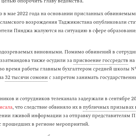
с целью опорочить главу ведомства.
то в мае 2022 года на основании присланных обвиняемым
сламского возрождения Таджикистана опубликовали ста
тели Пянджа жалуются на ситуацию в сфере образования
одозреваемых виновными. Помимо обвинений в сотрудни
ззатмандова также осудили за
присвоение госсредств
на
во время работы главным бухгалтером средней школы №
на
32 тысячи сомони
с запретом занимать государственн
иков и сотрудников телеканала задержали в сентябре 20
исала
, что следствие обвиняло их в
публичных призывах 
нении лживой информации за отправку представителям 
с прошедших в регионе мероприятий.