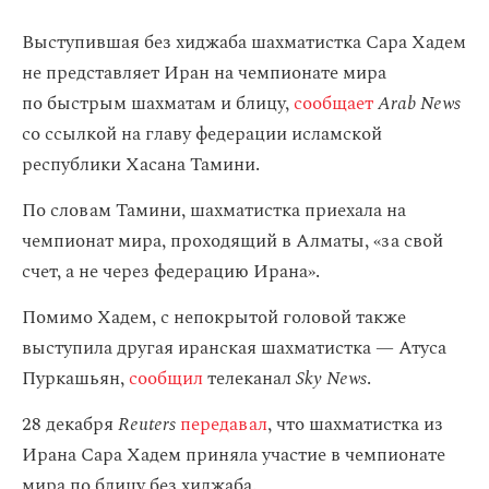
Выступившая без хиджаба шахматистка Сара Хадем
не представляет Иран на чемпионате мира
по быстрым шахматам и блицу,
сообщает
Arab News
со ссылкой на главу федерации исламской
республики Хасана Тамини.
По словам Тамини, шахматистка приехала на
чемпионат мира, проходящий в Алматы, «за свой
счет, а не через федерацию Ирана».
Помимо Хадем, с непокрытой головой также
выступила другая иранская шахматистка — Атуса
Пуркашьян,
сообщил
телеканал
Sky News
.
28 декабря
Reuters
передавал
, что шахматистка из
Ирана Сара Хадем приняла участие в чемпионате
мира по блицу без хиджаба.