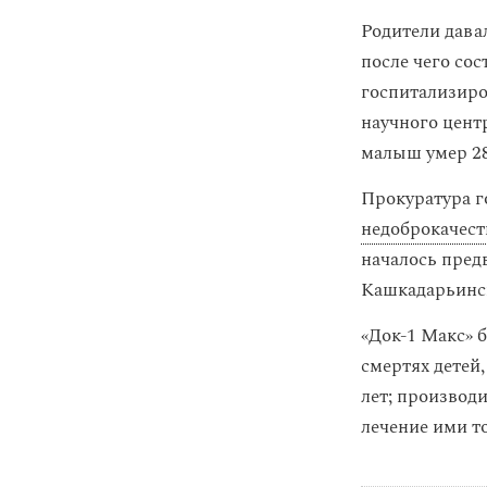
Родители дава
после чего сос
госпитализиро
научного цент
малыш умер 28
Прокуратура г
недоброкачест
началось пред
Кашкадарьинск
«Док‑1 Макс» 
смертях детей
лет; производ
лечение ими то