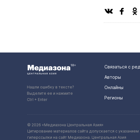
Связаться с ре
Авторы
Нашли ошибку в тексте?
Онлайны
Выделите ее и нажмите
Регионы
Ctrl + Enter
© 2026 «Медиазона Центральная Азия»
Цитирование материалов сайта допускается с указанием 
гиперссылки на сайт Медиазона. Центральная Азия