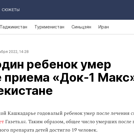
СЮЖЕТЫ
Таджикистан
Туркменистан
Синьцзян
Иран
бря 2022, 14:28
один ребенок умер
 приема «Док‑1 Макс
екистане
кой Кашкадарье годовалый ребенок умер после лечения 
ет
Газета.
uz.
Таким образом, общее число умерших после
ого препарата детей достигло 19 человек.