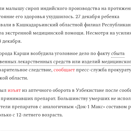
ли малышу сироп индийского производства на протяжени
тояние его здоровья ухудшилось. 27 декабря ребенка
вали в Кашкадарьинский областной филиал Республикан
ра экстренной медицинской помощи. Несмотря на усилия
 декабря.
орода Карши возбудила уголовное дело по факту
сбыта
венных лекарственных средств или изделий медицинско
варительное следствие,
сообщает
пресс-служба прокурат
ой области.
был
изъят
из аптечного оборота в Узбекистане после соо
, принимавших препарат. Большинству умерших не испол
ители препаратов с аналогичным «Док‑1 Макс» составом
лько с 12-летнего возраста.