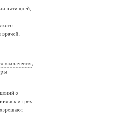
и пяти дней,
ского
 врачей,
го назначения
,
уры
бщений о
нилось и трех
 разрешают