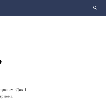
»
сиропом «Док‑1
 приема