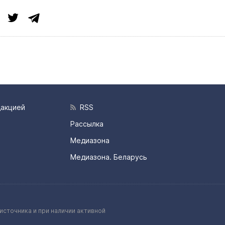
дакцией
RSS
Рассылка
Медиазона
Медиазона. Беларусь
источника и при наличии активной