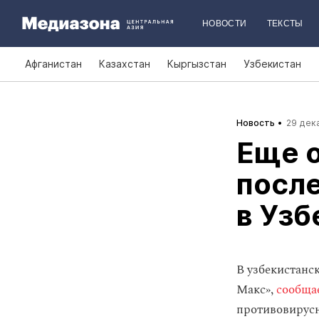
НОВОСТИ
ТЕКСТЫ
Афганистан
Казахстан
Кыргызстан
Узбекистан
Новость
29 дека
Еще 
после
в Узб
В узбекистанс
Макс»,
сообща
противовирусн