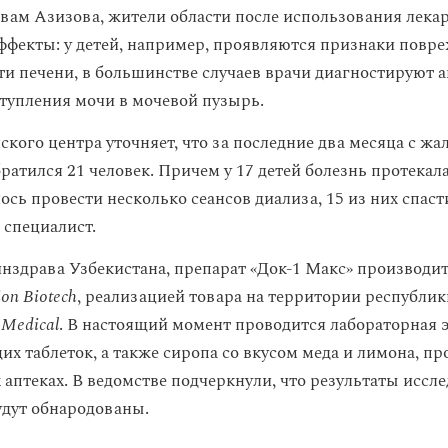
овам Азизова, жители области после использования лека
ффекты: у детей, например, проявляются признаки повр
ти печени, в большинстве случаев врачи диагностируют
ступления мочи в мочевой пузырь.
кого центра уточняет, что за последние два месяца с жа
ратился 21 человек. Причем у 17 детей болезнь протекал
сь провести несколько сеансов диализа, 15 из них спасти
 специалист.
здрава Узбекистана, препарат «Док-1 Макс» производи
on Biotech
, реализацией товара на территории республи
Medical
. В настоящий момент проводится лабораторная 
их таблеток, а также сиропа со вкусом меда и лимона, п
 аптеках. В ведомстве подчеркнули, что результаты иссл
удут обнародованы.