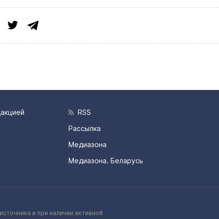
дакцией
RSS
Рассылка
Медиазона
Медиазона. Беларусь
источника и при наличии активной