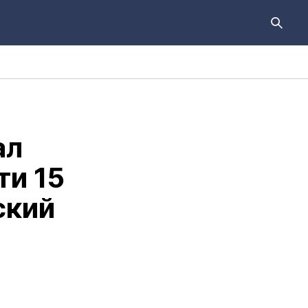
ал
ти 15
ский