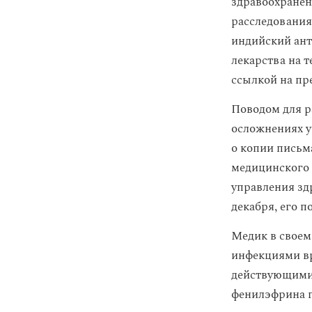
здравоохранен
расследования
индийский ант
лекарства на 
ссылкой на пре
Поводом для р
осложнениях у
о копии письм
медицинского 
управления зд
декабря, его п
Медик в своем
инфекциями вр
действующими 
фенилэфрина 