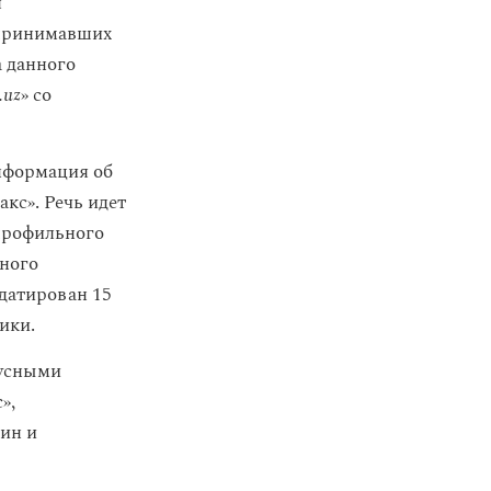
я
 принимавших
а данного
.uz
» со
нформация об
кс». Речь идет
профильного
ьного
датирован 15
ики.
русными
»,
ин и