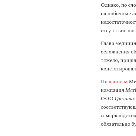
Однако, по сл
на побочные э
недостаточнос
отсутствие по
Глава медицинс
осложнения об
тяжело, пришло
констатировал
По
данным
Мин
компания
Mari
ООО
Quramax 
соответствующ
самаркандских
обязательно б