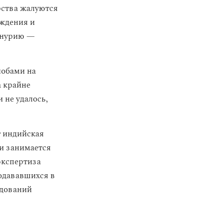
рства жалуются
еждения и
 анурию —
лобами на
а крайне
 не удалось,
т индийская
ки занимается
экспертиза
родававшихся в
едований