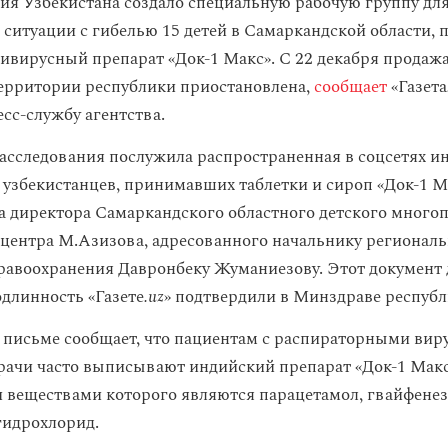
ия Узбекистана создало специальную рабочую группу дл
 ситуации с гибелью 15 детей в Самаркандской области,
ивирусный препарат «Док-1 Макс». С 22 декабря продаж
территории республики приостановлена,
сообщает
«Газета
сс-службу агентства.
асследования послужила распространенная в соцсетях и
 узбекистанцев, принимавших таблетки и сироп «Док-1 Ма
а директора Самаркандского областного детского много
центра М.Азизова, адресованного начальнику регионал
равоохранения Давронбеку Жуманиезову. Этот документ 
одлинность «Газете
.uz
» подтвердили в Минздраве республ
 письме сообщает, что пациентам с распираторными ви
ачи часто выписывают индийский препарат «Док-1 Макс
веществами которого являются парацетамол, гвайфенез
гидрохлорид.