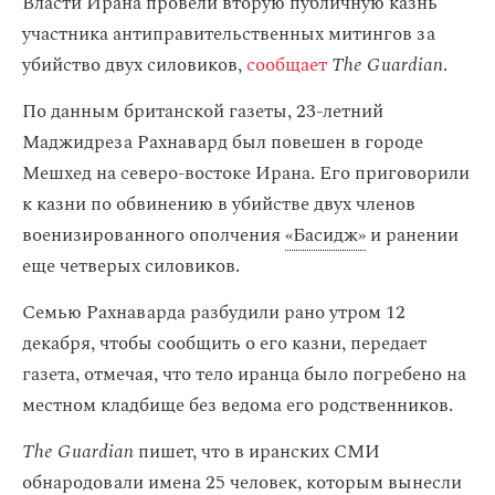
Власти Ирана провели вторую публичную казнь
участника антиправительственных митингов за
убийство двух силовиков,
сообщает
The Guardian
.
По данным британской газеты, 23-летний
Маджидреза Рахнавард был повешен в городе
Мешхед на северо-востоке Ирана. Его приговорили
к казни по обвинению в убийстве двух членов
военизированного ополчения
«‎Басидж»
и ранении
еще четверых силовиков.
Семью Рахнаварда разбудили рано утром 12
декабря, чтобы сообщить о его казни, передает
газета, отмечая, что тело иранца было погребено на
местном кладбище без ведома его родственников.
The Guardian
пишет, что в иранских СМИ
обнародовали имена 25 человек, которым вынесли