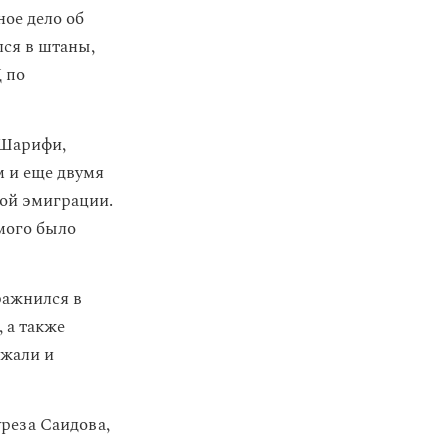
ое дело об
лся в штаны,
 по
 Шарифи,
 и еще двумя
вой эмиграции.
амого было
ражнился в
 а также
ржали и
реза Саидова,