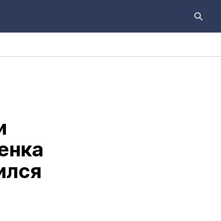
и
енка
ился