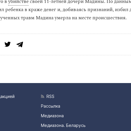
го в
убийстве
своей 11-летней дочери Мадины. По данным
ил ребенка в краже денег и, добиваясь признаний, избил
лученных травм Мадина умерла на месте происшествия.
дакцией
RSS
Рассылка
Медиазона
Медиазона. Беларусь