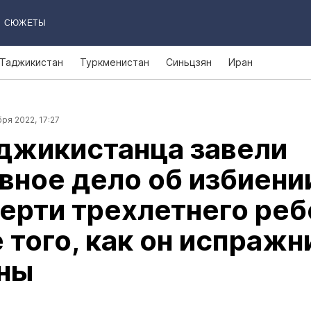
СЮЖЕТЫ
Таджикистан
Туркменистан
Синьцзян
Иран
ря 2022, 17:27
джикистанца завели
вное дело об избиени
ерти трехлетнего реб
 того, как он испражн
аны