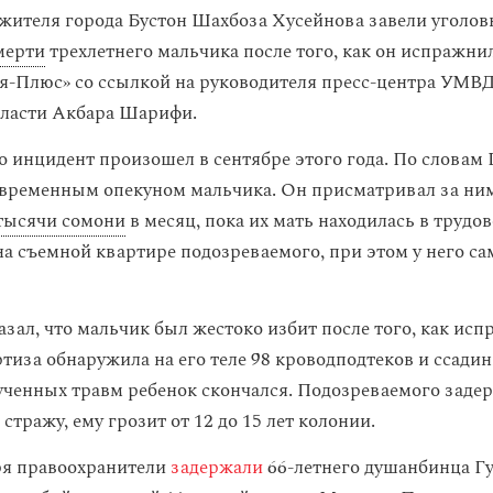
 жителя города Бустон Шахбоза Хусейнова завели уголовн
мерти
трехлетнего мальчика после того, как он испражни
я-Плюс» со ссылкой на руководителя пресс-центра УМВД
бласти Акбара Шарифи.
то инцидент произошел в сентябре этого года. По словам
временным опекуном мальчика. Он присматривал за ним
 тысячи сомони
в месяц, пока их мать находилась в трудо
на съемной квартире подозреваемого, при этом у него с
зал, что мальчик был жестоко избит после того, как исп
иза обнаружила на его теле 98 кроводподтеков и ссадин,
ученных травм ребенок скончался. Подозреваемого заде
стражу, ему грозит от 12 до 15 лет колонии.
ря правоохранители
задержали
66-летнего душанбинца Гу