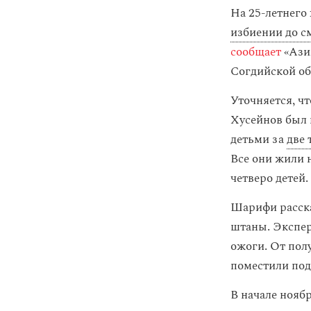
На 25-летнего
избиении до с
сообщает
«Ази
Согдийской о
Уточняется, ч
Хусейнов был 
детьми за
две
Все они жили 
четверо детей.
Шарифи расска
штаны. Эксперт
ожоги. От пол
поместили под 
В начале нояб