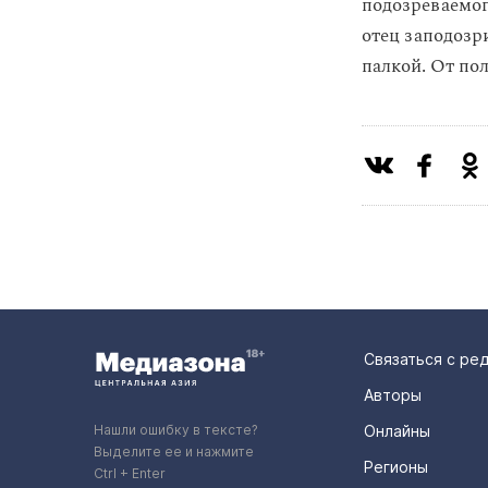
подозреваемо
отец заподозр
палкой. От по
Связаться с ре
Авторы
Нашли ошибку в тексте?
Онлайны
Выделите ее и нажмите
Регионы
Ctrl + Enter