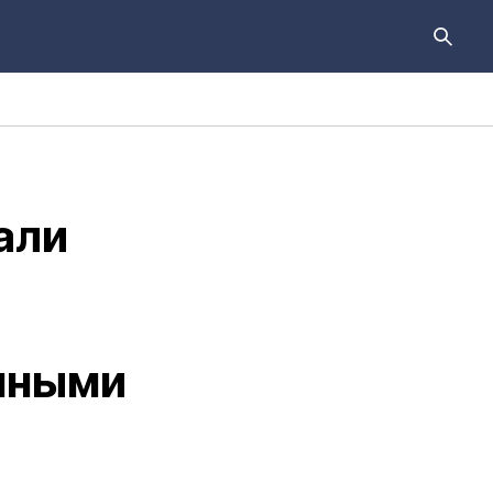
али
нными