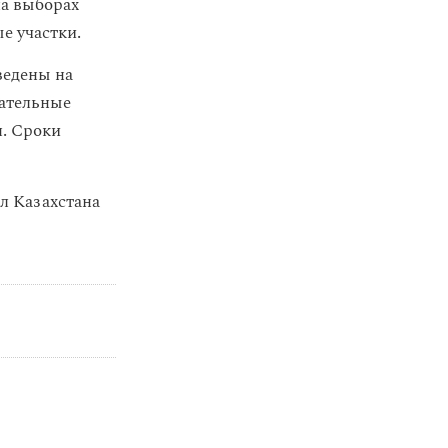
на выборах
е участки.
ведены на
рательные
я. Сроки
л Казахстана