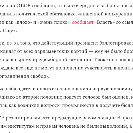
миссии ОБСЕ сообщили, что внеочередные выборы през
ошли в политической обстановке, «лишенной конкуренции
и как «плохо» и «очень плохо»,
сообщает
«Власть» со ссыл
 Гацек.
ек, из-за того, что действующий президент баллотировал
ндидат от всех парламентских партий — ему не было бр
зова во время предвыборной кампании. Также она подчер
аждане все еще не могут полноценно участвовать в поли
«ограничения свобод».
е наблюдатели положительно оценили первую половину
днако во второй половине подсчет голосов был оценен, к
 так как возникли вопросы прозрачности в подсчете бюлл
Е резюмировали, что предыдущие рекомендации Бюро 
им институтам и правам человека не были выполнены, а