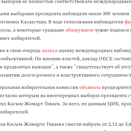
 выборов не полностью соответствовало международным
ыми выборами президента наблюдали около 300 человек 
регионах Казахстана. В ходе голосования наблюдатели
фи
осы, а некоторые граждане
обнаружили
чужие подписи 
ниге избирателей.
на в свою очередь
назвал
оценку международных наблюд
необъективной. По мнению властей, доклад ОБСЕ состоит
и предвзятых выводов", а также "свидетельствует об отс
развитию долгосрочного и конструктивного сотрудничест
тральная избирательная комиссия
объявила
предварител
согласно которым на внеочередных выборах президента 
тал Касым-Жомарт Токаев. За него, по данным ЦИК, про
избирателей.
ов Касым-Жомарта Токаева смогли набрать от 2,12 до 3,