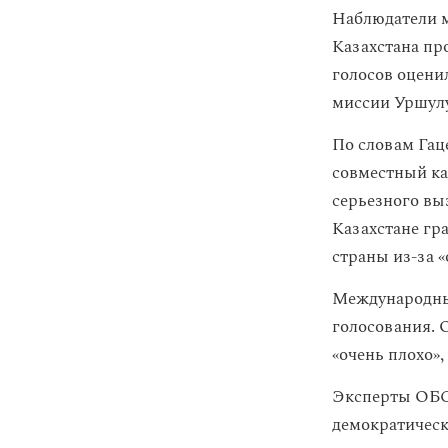
Наблюдатели 
Казахстана пр
голосов оценил
миссии Уршулу
По словам Гац
совместный ка
серьезного вы
Казахстане гр
страны из-за 
Международны
голосования. О
«очень плохо»,
Эксперты ОБС
демократическ