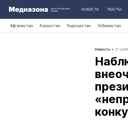
НОВОСТИ
ТЕКСТЫ
Афганистан
Казахстан
Кыргызстан
Узбекистан
Новость
21 нояб
Наблю
внео
прези
«неп
конк