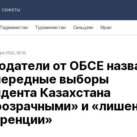
СЮЖЕТЫ
Таджикистан
Туркменистан
Синьцзян
Иран
ря 2022, 18:32
датели от ОБСЕ назв
чередные выборы
дента Казахстана
розрачными» и «лише
уренции»