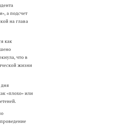
идента
», а подсчет
кой на глава
ся как
ошено
кнула, что в
тической жизни
 дня
ак «плохо» или
етеней.
по
 проведение