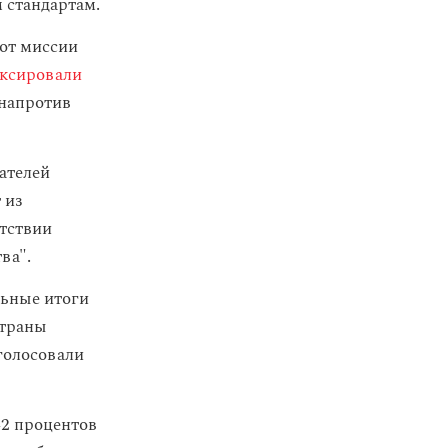
 стандартам.
от миссии
ксировали
напротив
ателей
 из
утствии
ва".
ьные итоги
страны
голосовали
42 процентов