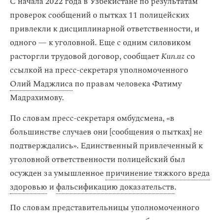
С начала 2022 года в Узбекистане по результатам
проверок сообщений о пытках 11 полицейских
привлекли к дисциплинарной ответственности, и
одного — к уголовной. Еще с одним силовиком
расторгли трудовой договор, сообщает
Kun.uz
со
ссылкой на пресс-секретаря уполномоченного
Олий Маджлиса
по правам человека Фатиму
Мадрахимову.
По словам пресс-секретаря омбудсмена, «‎в
большинстве случаев они [сообщения о пытках] не
подтверждались». Единственный привлеченный к
уголовной ответственности полицейский был
осужден за умышленное
причинение тяжкого вреда
здоровью
и
фальсификацию доказательств
.
По словам представительницы уполномоченного