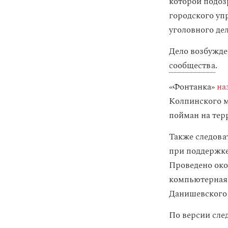
которой подоз
городского уп
уголовного де
Дело возбужде
сообщества
.
«Фонтанка»
на
Колпинского м
пойман на тер
Также следова
при поддержке
Проведено око
компьютерная 
Данишевского 
По версии сле