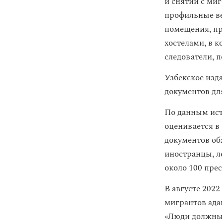
и снятии с ми
профильные ве
помещения, пр
хостелами, в 
следователи, 
Узбекское изд
документов дл
По данным ис
оценивается в
документов об
иностранцы, л
около 100 пре
В августе 202
мигрантов ада
«Люди должны 