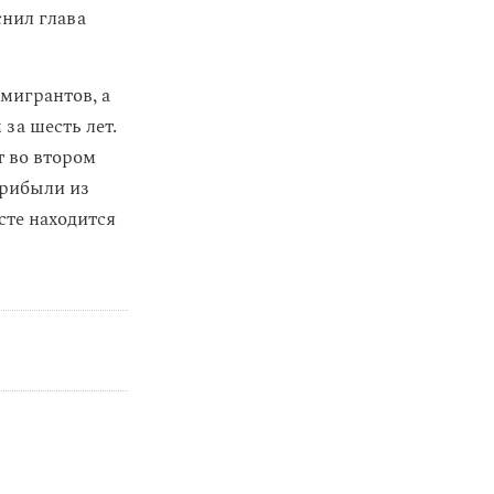
снил глава
мигрантов, а
за шесть лет.
ет во втором
прибыли из
сте находится