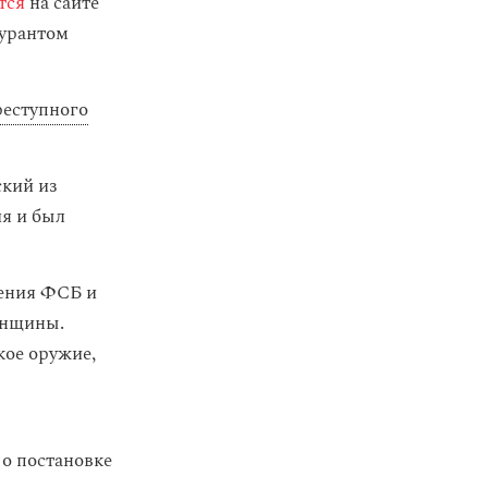
тся
на сайте
гурантом
реступного
ский из
ия и был
ления ФСБ и
енщины.
кое оружие,
 о постановке