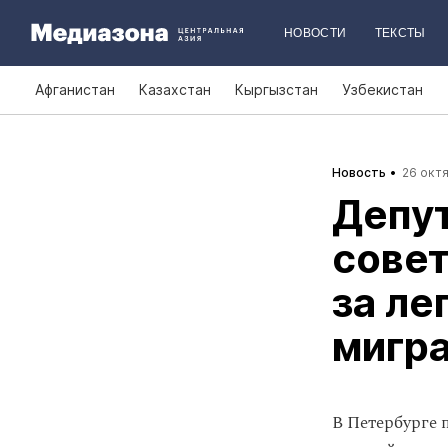
НОВОСТИ
ТЕКСТЫ
Афганистан
Казахстан
Кыргызстан
Узбекистан
Новость
26 октя
Депут
совет
за ле
мигр
В Петербурге 