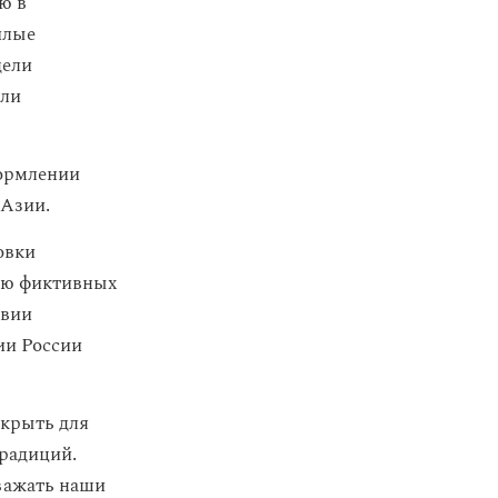
ю в
илые
дели
или
формлении
 Азии.
овки
ию фиктивных
твии
ии России
крыть для
радиций.
важать наши