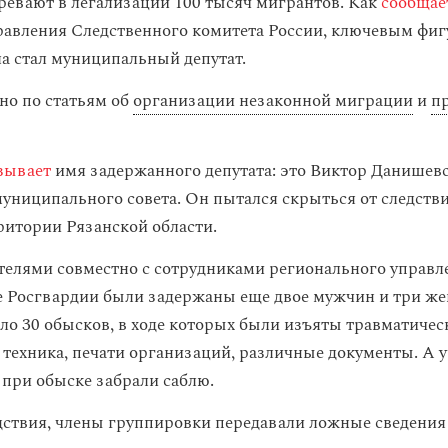
ревают в легализации 100 тысяч мигрантов. Как
сообщае
равления Следственного комитета России, ключевым фи
ла стал муниципальный депутат.
но по статьям об
организации незаконной миграции
и
п
зывает
имя задержанного депутата: это Виктор Данишев
униципального совета. Он пытался скрыться от следств
ритории Рязанской области.
телями совместно с сотрудниками регионального управ
 Росгвардии были задержаны еще двое мужчин и три ж
ло 30 обысков, в ходе которых были изъяты травматичес
техника, печати организаций, различные документы. А у
при обыске забрали саблю.
дствия, члены группировки передавали ложные сведения