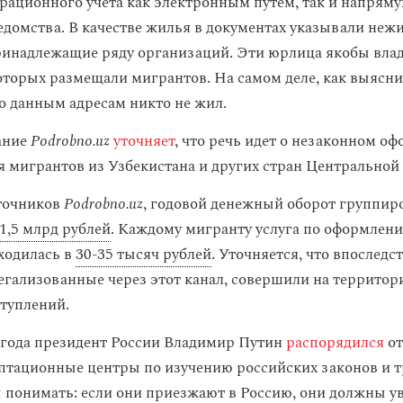
грационного учета как электронным путем, так и напряму
домства. В качестве жилья в документах указывали неж
инадлежащие ряду организаций. Эти юрлица якобы вла
которых размещали мигрантов. На самом деле, как выясн
по данным адресам никто не жил.
ание
Podrobno.uz
уточняет
, что речь идет о незаконном о
я мигрантов из Узбекистана и других стран Центральной
точников
Podrobno.uz
, годовой денежный оборот группир
1,5 млрд рублей
. Каждому мигранту услуга по оформлен
ходилась в
30-35 тысяч рублей
. Уточняется, что впоследс
егализованные через этот канал, совершили на территор
ступлений.
2 года президент России Владимир Путин
распорядился
от
птационные центры по изучению российских законов и т
понимать: если они приезжают в Россию, они должны у