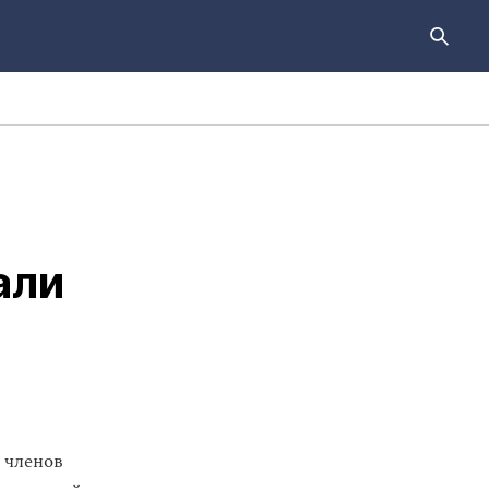
али
 членов