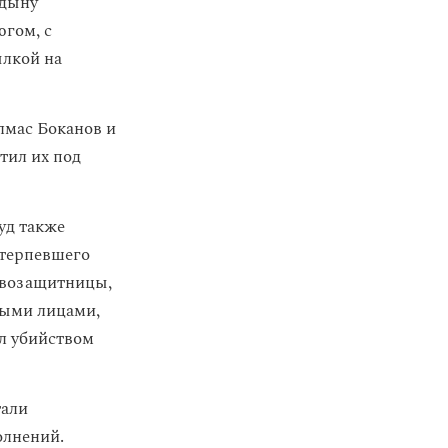
йдыну
югом, с
ылкой на
лмас Боканов и
тил их под
уд также
отерпевшего
авозащитницы,
ными лицами,
ал убийством
тали
олнений.