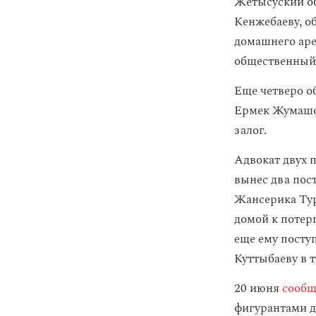
Жетысуский об
Кенжебаеву, о
домашнего аре
общественный 
Еще четверо о
Ермек Жумашов
залог.
Адвокат двух 
вынес два пос
Жансерика Тур
домой к потер
еще ему посту
Куттыбаеву в т
20 июня
сообщ
фигурантами д