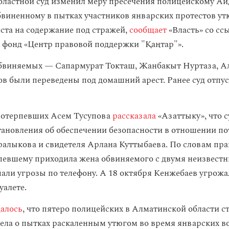
ластной суд изменил меру пресечения полицейскому А
бвиненному в пытках участников январских протестов ут
ста на содержание под стражей,
сообщает
«Власть» со сс
фонд «Центр правовой поддержки "Қаңтар"».
бвиняемых — Сапармурат Токташ, Жанбакыт Нуртаза, А
 были переведены под домашний арест. Ранее суд отпус
потерпевших Асем Тусупова
рассказала
«Азаттыку», что с
тановления об обеспечении безопасности в отношении п
алыкова и свидетеля Арлана Куттыбаева. По словам пр
певшему приходила жена обвиняемого с двумя неизвест
пали угрозы по телефону. А 18 октября Кенжебаев угрож
уалете.
алось
, что пятеро полицейских в Алматинской области с
ела о
пытках
раскаленным утюгом во время январских в