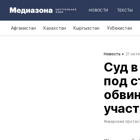
НОВОСТИ
ТЕКСТЫ
Афганистан
Казахстан
Кыргызстан
Узбекистан
Новость
21 октя
Суд в
под с
обвин
участ
Январские протес