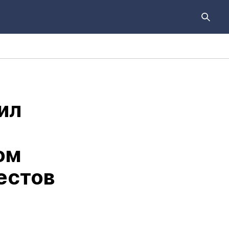
ил
ом
естов