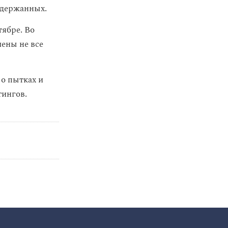
адержанных.
тябре. Во
чены не все
 о пытках и
тингов.