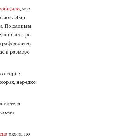
ообщило
, что
разов. Ими
и. По данным
елано четыре
трафовали на
де в размере
зкогорье.
норах, нередко
 их тела
 может
ена
охота, но