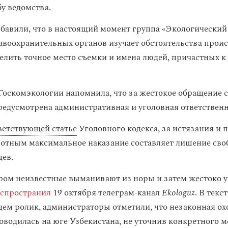
бу ведомства.
обавили, что в настоящий момент группа «Экологический
авоохранительных органов изучает обстоятельства прои
елить точное место съемки и имена людей, причастных 
Госкомэкологии напомнила, что за жестокое обращение 
редусмотрена административная и уголовная ответственн
ветствующей статье
Уголовного кодекса, за истязания и
отным максимальное наказание составляет лишение сво
цев.
ором неизвестные выманивают из норы и затем жестоко 
спространил
19 октября телеграм-канал
Ekologuz
. В текст
м ролик, администраторы отметили, что незаконная охо
оводилась на юге Узбекистана, не уточнив конкретного м