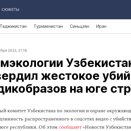
СЮЖЕТЫ
Таджикистан
Туркменистан
Синьцзян
Иран
бря 2022, 21:18
мэкологии Узбекиста
вердил жестокое убий
дикобразов на юге ст
ый комитет Узбекистана по экологии и охране окружаю
длинность распространенного в соцсетях видео с убийст
 юге республики. Об этом
сообщают
«Новости Узбекистан