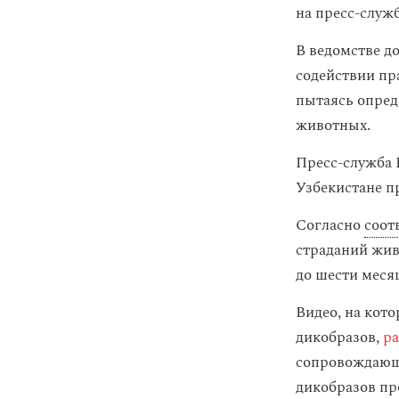
на пресс-служ
В ведомстве д
содействии пр
пытаясь опред
животных.
Пресс-служба 
Узбекистане п
Согласно
соот
страданий жив
до шести меся
Видео, на кот
дикобразов,
ра
сопровождающе
дикобразов пр