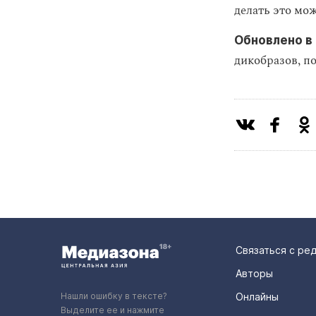
делать это мож
Обновлено в 
дикобразов, п
Связаться с ре
Авторы
Нашли ошибку в тексте?
Онлайны
Выделите ее и нажмите