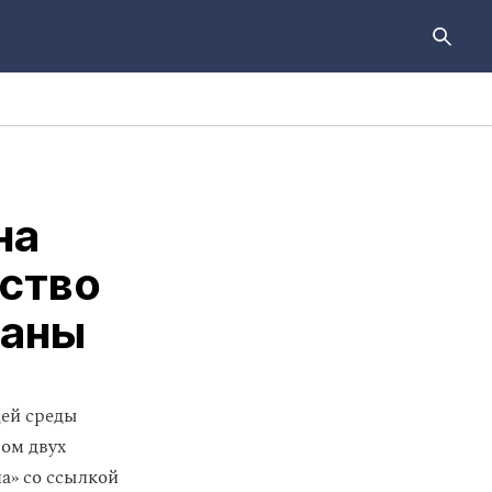
на
ство
раны
щей среды
вом двух
а» со ссылкой