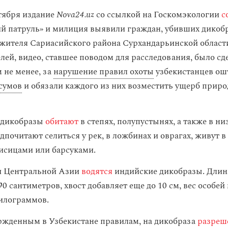
тября издание
Nova24.uz
со ссылкой на Госкомэкологии
с
й патруль» и милиция выявили граждан, убивших дикоб
 жителя Сариасийского района Сурхандарьинской област
лей, видео, ставшее поводом для расследования, было сд
м не менее, за
нарушение правил охоты
узбекистанцев ош
сумов
и обязали каждого из них возместить ущерб приро
.
 дикобразы
обитают
в степях, полупустынях, а также в ни
почитают селиться у рек, в ложбинах и оврагах, живут в 
исицами или барсуками.
и Центральной Азии
водятся
индийские дикобразы. Длина
90 сантиметров, хвост добавляет еще до 10 см, вес особей
килограммов.
ржденным в Узбекистане правилам, на дикобраза
разреш