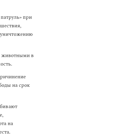
 патруль» при
сшествия,
к уничтожению
с животными в
ость.
 причинение
боды на срок
убивают
е,
та на
еста.