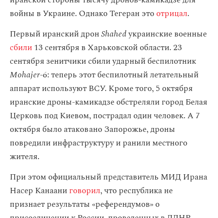
иранской стороны тысячу дронов-камикадзе для
войны в Украине. Однако Тегеран это
отрицал
.
Первый иранский дрон
Shahed
украинские военные
сбили
13 сентября в Харьковской области. 23
сентября зенитчики сбили ударный беспилотник
Mohajer
-6: теперь этот беспилотный летательный
аппарат используют ВСУ. Кроме того, 5 октября
иранские дроны-камикадзе обстреляли город Белая
Церковь под Киевом, пострадал один человек. А 7
октября было атаковано Запорожье, дроны
повредили инфраструктуру и ранили местного
жителя.
При этом официальный представитель МИД Ирана
Насер Канаани
говорил
, что республика не
признает результаты «референдумов» о