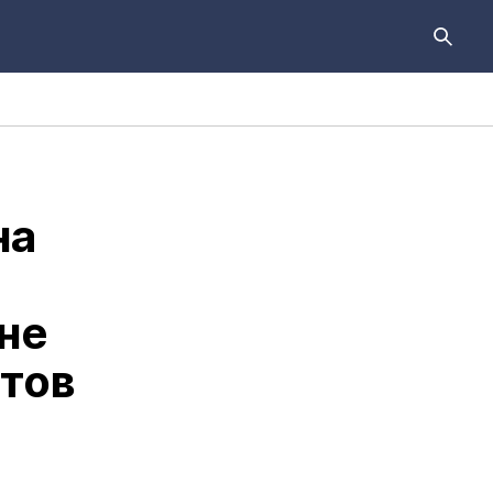
на
не
атов