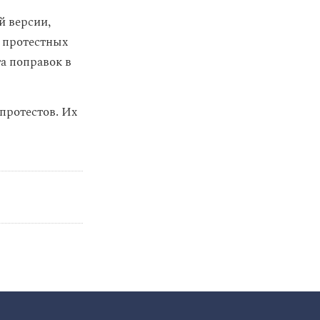
й версии,
в протестных
а поправок в
 протестов. Их