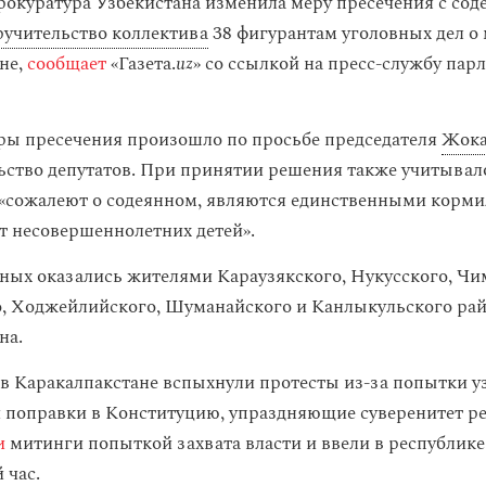
рокуратура Узбекистана изменила меру пресечения с сод
ручительство коллектива
38 фигурантам уголовных дел о 
не,
сообщает
«Газета.
uz
» со ссылкой на пресс-службу пар
ы пресечения произошло по просьбе председателя
Жока
ьство депутатов. При принятии решения также учитывало
«сожалеют о содеянном, являются единственными корми
т несовершеннолетних детей».
ных оказались жителями Караузякского, Нукусского, Чи
, Ходжейлийского, Шуманайского и Канлыкульского ра
на.
 в Каракалпакстане вспыхнули протесты из-за попытки у
и поправки в Конституцию, упраздняющие суверенитет р
и
митинги попыткой захвата власти и ввели в республик
 час.