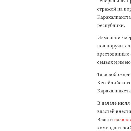
Генеральная п
стражей на
по
Каракалпакста
республики.
Изменение мер
под поручител
арестованные 
семьях и имею
16 освобожден
Кегейлийского
Каракалпакста
В начале июля
властей внест
Власти
назвал
комендантский