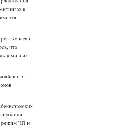
ержания под
митингах в
ламента
ргы Кенеса
и
сь, что
льцами в их
мбайского,
йонов
збекистанских
еспублики.
е режим ЧП и