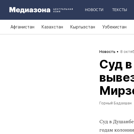
НОВОСТИ
ТЕКСТЫ
Афганистан
Казахстан
Кыргызстан
Узбекистан
Новость
8 октяб
Суд в
вывез
Мирзо
Горный Бадахшан
Суд в Душанбе
годам колонии