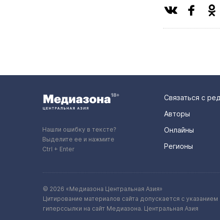
Связаться с ре
Авторы
Нашли ошибку в тексте?
Онлайны
Выделите ее и нажмите
Регионы
Ctrl + Enter
© 2026 «Медиазона Центральная Азия»
Цитирование материалов сайта допускается с указанием 
гиперссылки на сайт Медиазона. Центральная Азия