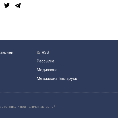
дакцией
RSS
Рассылка
Медиазона
Медиазона. Беларусь
источника и при наличии активной