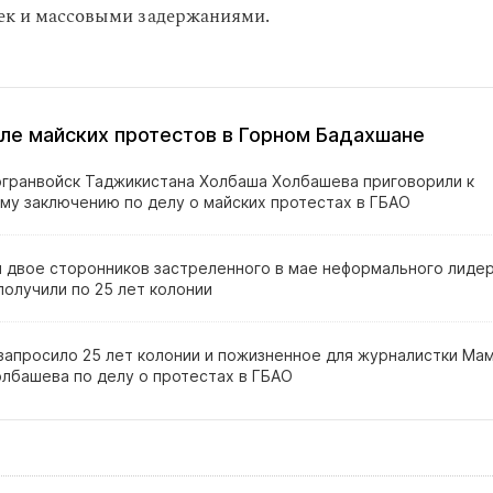
век и массовыми задержаниями.
ле майских протестов в Горном Бадахшане
огранвойск Таджикистана Холбаша Холбашева приговорили к
му заключению по делу о майских протестах в ГБАО
и двое сторонников застреленного в мае неформального лиде
олучили по 25 лет колонии
запросило 25 лет колонии и пожизненное для журналистки Ма
олбашева по делу о протестах в ГБАО