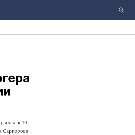
огера
ии
рзоева к 10
 Саркорова.