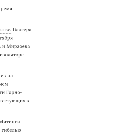
время
стве.
Блогера
нтября
ь и Мирзоева
 изоляторе
 из-за
нием
ти Горно-
отестующих в
 Митинги
ь гибелью