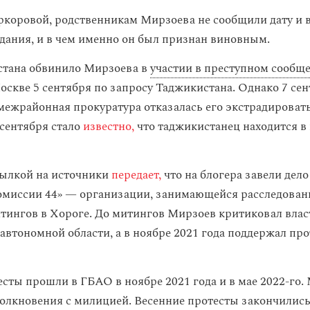
коровой, родственникам Мирзоева не сообщили дату и 
едания, и в чем именно он был признан виновным.
тана обвинило Мирзоева в
участии в преступном сообще
оскве 5 сентября по запросу Таджикистана. Однако 7 се
межрайонная прокуратура отказалась его экстрадироват
 сентября стало
известно,
что таджикистанец находится в
сылкой на источники
передает,
что на блогера завели дело
омиссии 44» — организации, занимающейся расследова
тингов в Хороге. До митингов Мирзоев критиковал влас
автономной области, а в ноябре 2021 года поддержал пр
сты прошли в ГБАО в ноябре 2021 года и в мае 2022-го.
толкновения с милицией. Весенние протесты закончилис