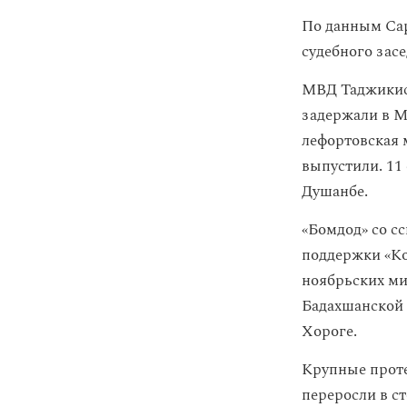
По данным Сар
судебного зас
МВД Таджикис
задержали в М
лефортовская 
выпустили. 11
Душанбе.
«Бомдод» со с
поддержки «К
ноябрьских ми
Бадахшанской 
Хороге.
Крупные проте
переросли в с