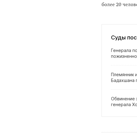
более 20 чело
Суды пос
Генерала п
пожизненно
Племянник 
Бадахшана п
Обвинение 
генерала Х