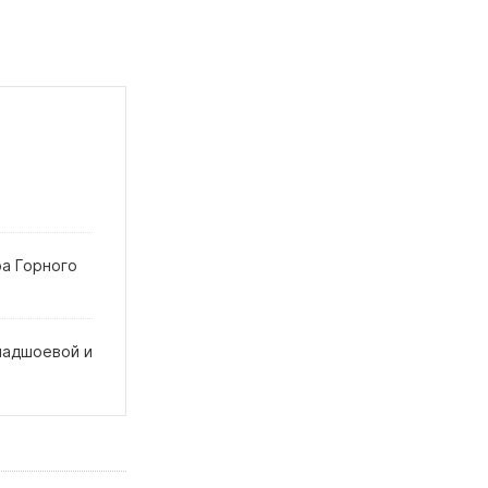
ра Горного
мадшоевой и