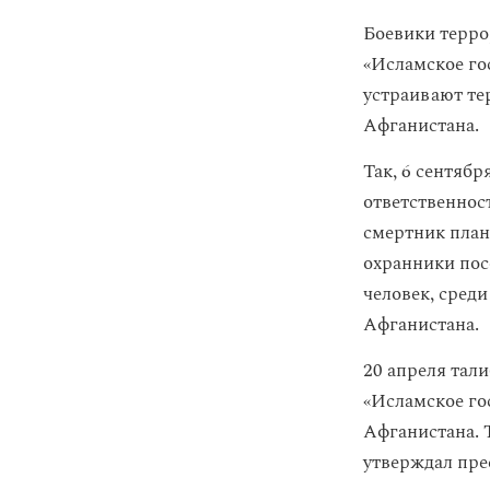
Боевики терро
«Исламское го
устраивают те
Афганистана.
Так, 6 сентяб
ответственност
смертник плани
охранники пос
человек, сред
Афганистана.
20 апреля тал
«Исламское го
Афганистана. Т
утверждал пре