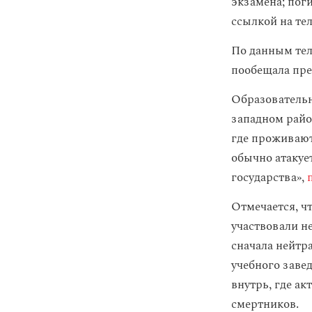
экзамена; поги
ссылкой на те
По данным тел
пообещала пр
Образователь
западном райо
где проживаю
обычно атакуе
государства»,
Отмечается, ч
участвовали н
сначала нейтр
учебного заве
внутрь, где а
смертников.