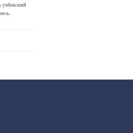
ь
узбекский
лись.