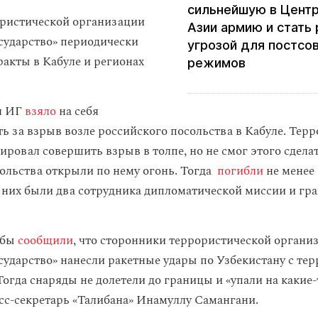
сильнейшую в Цент
ристической организации
Азии армию и стать
сударство» периодически
угрозой для постсо
ракты в Кабуле и регионах
режимов
ря ИГ
взяло
на себя
ь за взрыв возле российского посольства в Кабуле. Терр
ровал совершить взрыв в толпе, но не смог этого сделат
ольства открыли по нему огонь. Тогда
погибли
не менее
и них были два сотрудника дипломатической миссии и гр
ибы
сообщили
, что сторонники террористической органи
сударство» нанесли ракетные удары по Узбекистану с те
огда снаряды не долетели до границы и «упали на какие-
сс-секретарь «Талибана» Инамуллу Самангани.