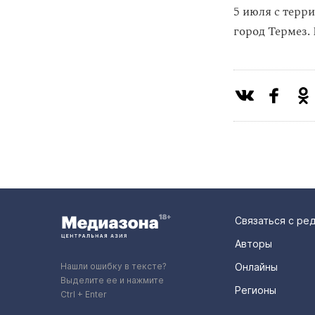
5 июля с терр
город Термез.
Связаться с ре
Авторы
Нашли ошибку в тексте?
Онлайны
Выделите ее и нажмите
Регионы
Ctrl + Enter