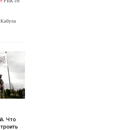
т
РБК со
 Кабула
й. Что
строить