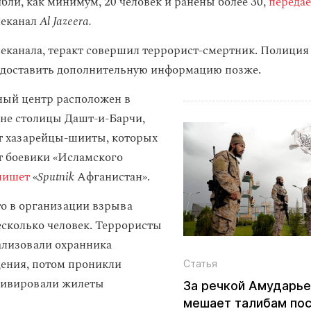
бли, как минимум, 20 человек и ранены более 30,
передае
леканал
Al Jazeera.
еканала, теракт совершил террорист-смертник. Полиция
едоставить дополнительную информацию позже.
ный центр расположен в
не столицы Дашт-и-Барчи,
т хазарейцы-шииты, которых
т боевики «Исламского
пишет
«
Sputnik
Афганистан».
то в организации взрыва
есколько человек. Террористы
ализовали охранника
дения, потом проникли
Статья
ктивировали жилеты
За речкой Амударье
мешает талибам по