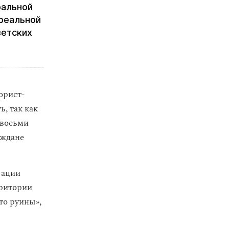
ральной
 реальной
ветских
орист-
ь, так как
 восьми
аждане
зации
рритории
то руины»,