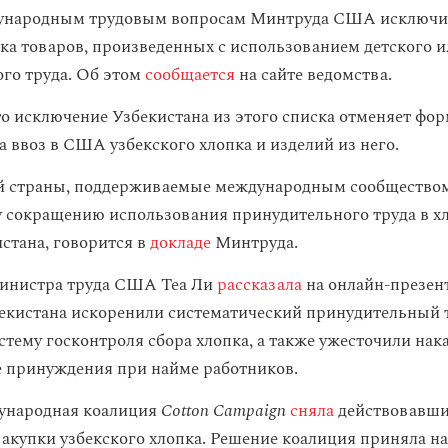
ународным трудовым вопросам Минтруда США исключил
ска товаров, произведенных с использованием детского 
го труда. Об этом
сообщается
на сайте ведомства.
то исключение Узбекистана из этого списка отменяет фо
а ввоз в США узбекского хлопка и изделий из него.
й страны, поддерживаемые международным сообществом
 сокращению использования принудительного труда в х
истана, говорится в
докладе
Минтруда.
министра труда США Теа Ли
рассказала
на онлайн-презент
бекистана искоренили систематический принудительный 
стему госконтроля сбора хлопка, а также ужесточили нак
 принуждения при найме работников.
дународная коалиция
Cotton Campaign
сняла
действовавши
закупки узбекского хлопка. Решение коалиция приняла на