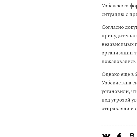
Узбекского фо
ситуацию с пр
Согласно доку
принудительно
независимых 
организации тр
пожаловались 
Однако еще в 
Узбекистана с
установили, ч
под угрозой у
отправляли и с