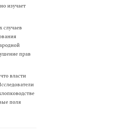
но изучает
х случаев
ования
ародной
рушение прав
, что власти
Исследователи
 хлопководстве
вые поля