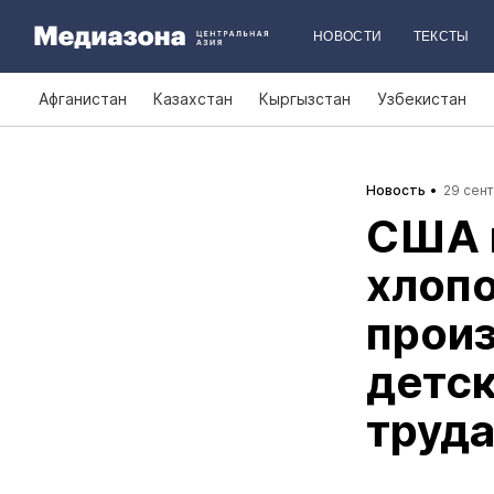
НОВОСТИ
ТЕКСТЫ
Афганистан
Казахстан
Кыргызстан
Узбекистан
Новость
29 сент
США 
хлопо
прои
детск
труд