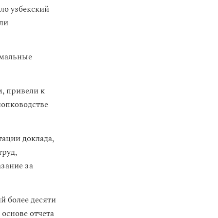
о узбекский
или
рмальные
, привели к
лопководстве
ации доклада,
труд,
азание за
й более десяти
 основе отчета