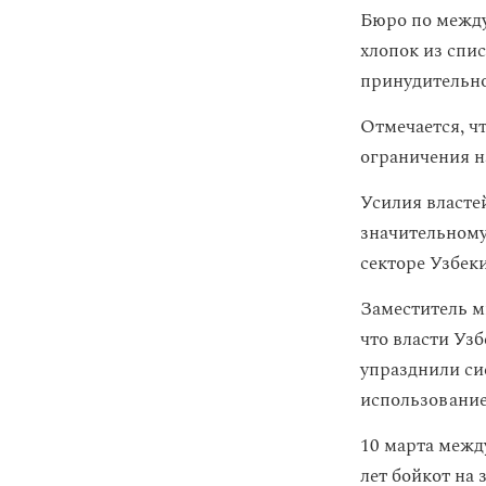
Бюро по межд
хлопок из спи
принудительно
Отмечается, ч
ограничения н
Усилия власте
значительному
секторе Узбек
Заместитель 
что власти Уз
упразднили си
использование
10 марта меж
лет бойкот на 