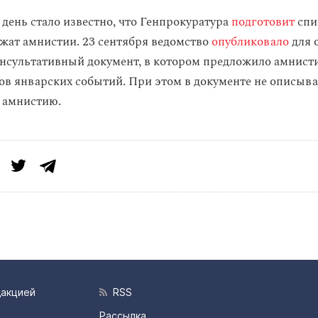
день стало известно, что Генпрокуратура
подготовит
спи
жат амнистии. 23 сентября ведомство
опубликовало
для 
нсультативный документ, в котором предложило амнист
ков январских событий. При этом в документе не описыв
 амнистию.
дакцией
RSS
Рассылка