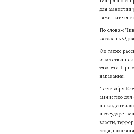
Генеральная п
для амнистии 
заместителя г
По словам Чин
согласие. Одн
Он также расс
ответственнос
тяжести. При 
наказания.
1 сентября Ка
амнистию для 
президент зая
и государстве
власти, терро
лица, наказан