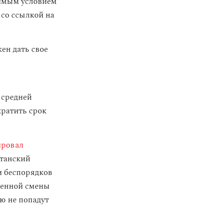
димым условием
со ссылкой на
ен дать свое
 средней
кратить срок
ировал
станский
и беспорядков
твенной смены
ю не попадут