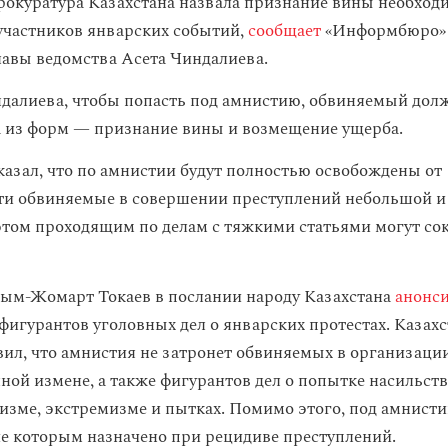
рокуратура Казахстана назвала признание вины необхо
участников январских событий,
сообщает
«Информбюро» 
лавы ведомства Асета Чиндалиева.
далиева, чтобы попасть под амнистию, обвиняемый долж
а из форм — признание вины и возмещение ущерба.
казал, что по амнистии будут полностью освобождены от
ти обвиняемые в совершении преступлений небольшой и
этом проходящим по делам с тяжкими статьями могут со
сым-Жомарт Токаев в послании народу Казахстана
анонс
фигурантов уголовных дел о январских протестах. Казах
вил, что амнистия не затронет обвиняемых в организаци
нной измене, а также фигурантов дел о попытке насильс
ризме, экстремизме и пытках. Помимо этого, под амнисти
ие которым назначено при рецидиве преступлений.