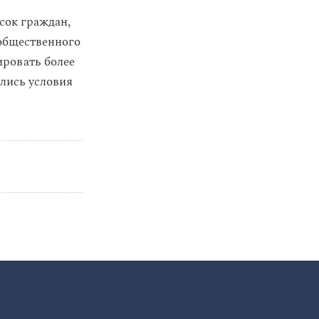
сок граждан,
общественного
ировать более
ались условия