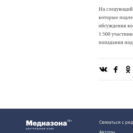
На следующий 
которые подле
обсуждения ко
1 500 участни
попадания под
Связаться с ре
Авторы