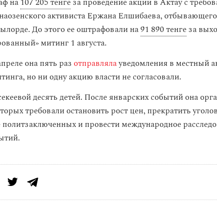
аф на
107 205 тенге
за проведение акции в Актау с требо
наозенского активиста Ержана Елшибаева, отбывающего
ылорде. До этого ее оштрафовали на
91 890 тенге
за выхо
ованный» митинг 1 августа.
апреле она пять раз
отправляла
уведомления в местный а
тинга, но ни одну акцию власти не согласовали.
кеевой десять детей. После январских событий она орг
оторых требовали остановить рост цен, прекратить уголо
 политзаключенных и провести международное расслед
ытий.