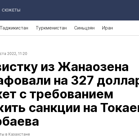
СЮЖЕТЫ
Таджикистан
Туркменистан
Синьцзян
Иран
ста 2022, 11:20
истку из Жанаозена
фовали на 327 долла
кет с требованием
ить санкции на Токае
рбаева
ты в Казахстане