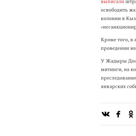
выписали
штр
освободить жа
колонии в Кыз
«несанкционир
Кроме того, в 
проведении ми
У Жадыры Досе
митинги, на к
преследование
январских соб