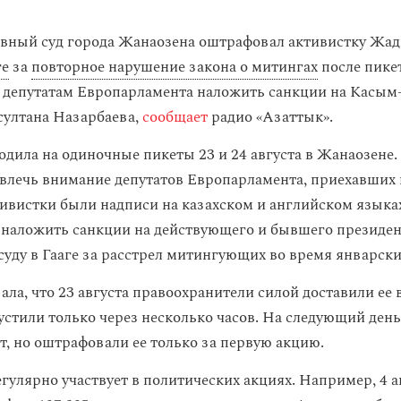
ный суд города Жанаозена оштрафовал активистку Жад
ге
за
повторное нарушение закона о митингах
после пикет
 депутатам Европарламента наложить санкции на Касы
султана Назарбаева,
сообщает
радио «Азаттык».
дила на одиночные пикеты 23 и 24 августа в Жанаозене. 
ивлечь внимание депутатов Европарламента, приехавших 
тивистки были надписи на казахском и английском языка
наложить санкции на действующего и бывшего президен
суду в Гааге за расстрел митингующих во время январски
ала, что 23 августа правоохранители силой доставили ее 
устили только через несколько часов. На следующий день
т, но оштрафовали ее только за первую акцию.
гулярно участвует в политических акциях. Например, 4 а