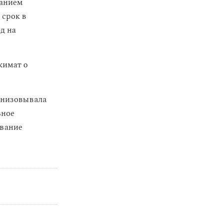
ванием
 срок в
д на
кимат о
анизовывала
вное
ование