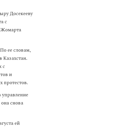
ыру Досекееву
а с
м-Жомарта
По ее словам,
в Казахстан.
х с
тов и
х протестов.
в управление
 она снова
вгуста ей