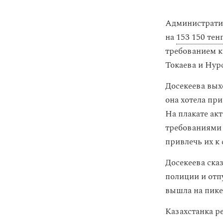
Административ
на
153 150 тен
требованием к
Токаева и Нур
Досекеева выхо
она хотела пр
На плакате ак
требованиями 
привлечь их к 
Досекеева сказ
полиции и отп
вышла на пике
Казахстанка ре