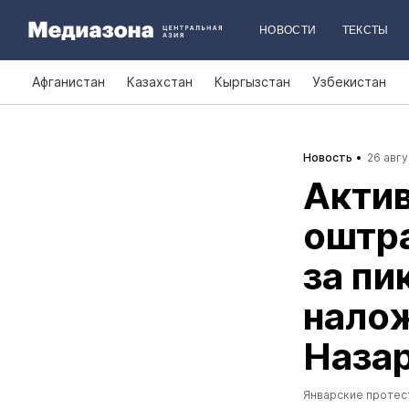
НОВОСТИ
ТЕКСТЫ
Афганистан
Казахстан
Кыргызстан
Узбекистан
Новость
26 авгу
Актив
оштра
за пи
налож
Наза
Январские протес