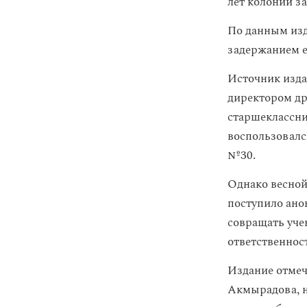
лет колонии з
По данным изд
задержанием е
Источник изда
директором др
старшеклассни
воспользовался
№30.
Однако весной
поступило ано
совращать учен
ответственнос
Издание отмеч
Акмырадова, н