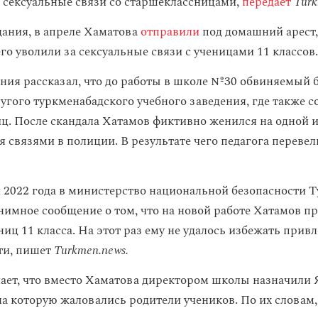
а сексуальные связи со старшеклассницами,
передает
Turk
ания, в апреле Хаматова
отправили
под домашний арест,
го уволили за сексуальные связи с ученицами 11 классов.
ния рассказал, что до работы в школе №30 обвиняемый 
угого туркменабадского учебного заведения, где также 
ц. После скандала Хатамов фиктивно женился на одной и
 связями в полиции. В результате чего педагога перевел
 2022 года в министерство национальной безопасности 
нимное сообщение о том, что на новой работе Хатамов п
иц 11 класса. На этот раз ему не удалось избежать прив
ти, пишет
Turkmen.news.
ает, что вместо Хаматова директором школы назначили 
а которую жаловались родители учеников. По их словам,