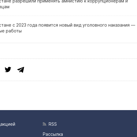
стане разрешили применять амнистию к коррупционерам и
вцам
тане с 2023 года появится новый вид уголовного наказания —
ые работы
дакцией
RSS
Рассылка