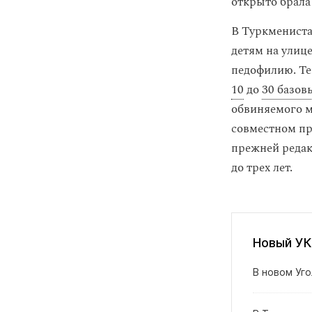
открыто брала
В Туркмениста
детям на улиц
педофилию. Те
10
до
30 базов
обвиняемого м
совместном пр
прежней редак
до трех лет.
Новый УК
В новом Уг