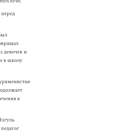
men.news.
 перед
был
совращал
з девочек и
и в школу
Туркменистан
родолжает
лечения к
Язгуль
 педагог