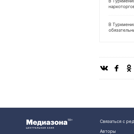
В Туркмени
наркоторго
В Туркменис
обязательн
Связаться с ре
Авторы