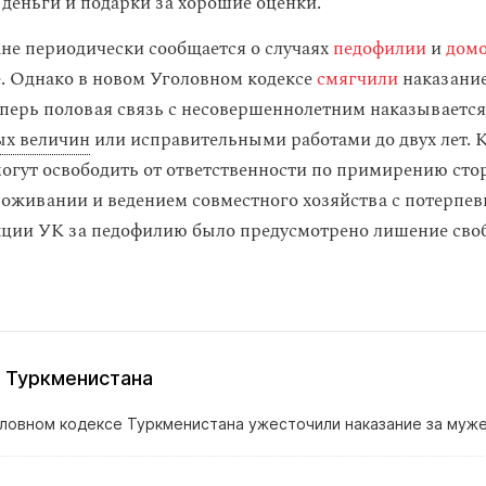
 деньги и подарки за хорошие оценки.
не периодически сообщается о случаях
педофилии
и
домо
е. Однако в новом Уголовном кодексе
смягчили
наказание
перь половая связь с несовершеннолетним наказываетс
ых величин
или исправительными работами до двух лет. К
огут освободить от ответственности по примирению сто
оживании и ведением совместного хозяйства с потерпев
ции УК за педофилию было предусмотрено лишение сво
 Туркменистана
оловном кодексе Туркменистана ужесточили наказание за му