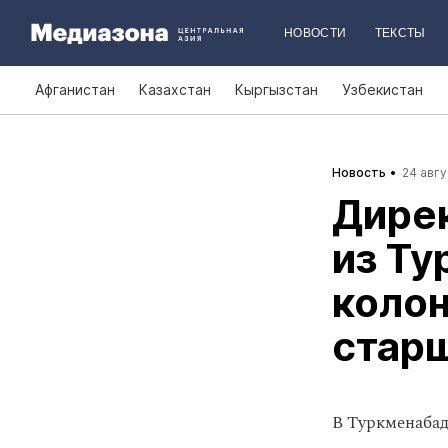
НОВОСТИ
ТЕКСТЫ
Афганистан
Казахстан
Кыргызстан
Узбекистан
Новость
24 авгу
Дире
из Ту
колон
стар
В Туркменаба