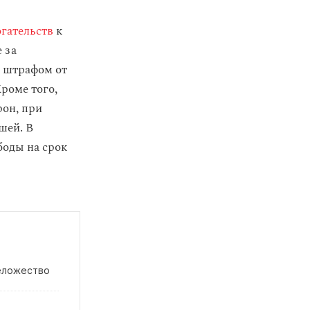
гательств
к
 за
я штрафом от
роме того,
рон, при
шей. В
боды на срок
желожество