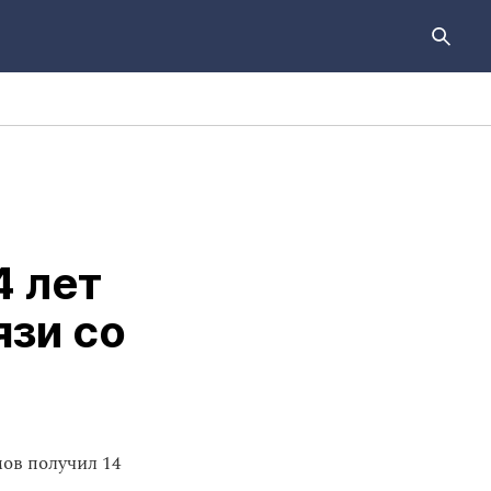
4 лет
язи со
ов получил 14