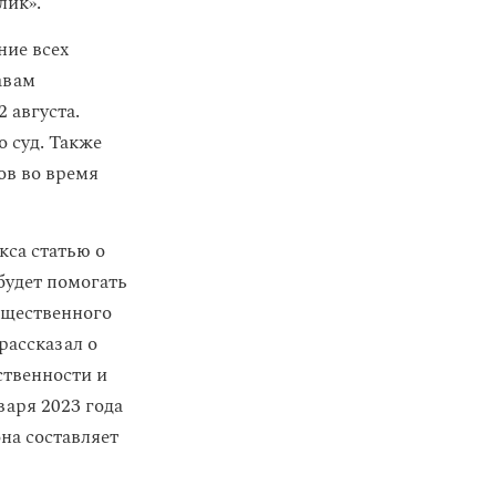
лик».
ние всех
авам
 августа.
 суд. Также
ов во время
кса статью о
 будет помогать
бщественного
рассказал о
ственности и
варя 2023 года
она составляет