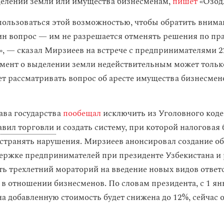
елении земли или имущества бизнесменам,
пишет
«Озод
пользоваться этой возможностью, чтобы обратить внима
ин вопрос — им не разрешается отменять решения по пр
», — сказал Мирзиеев на встрече с предпринимателями 22
мент о выделении земли недействительным может только
дет рассматривать вопрос об аресте имущества бизнесмен
лава государства
пообещал
исключить из Уголовного коде
авил торговли
и создать систему, при которой налоговая
странять нарушения. Мирзиеев анонсировал создание о
держке предпринимателей при президенте Узбекистана и 
ть трехлетний мораторий на введение новых видов ответ
 в отношении бизнесменов. По словам президента, с 1 ян
на добавленную стоимость будет снижена до 12%, сейчас 