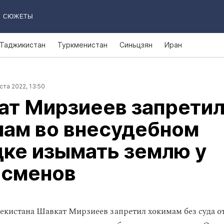
СЮЖЕТЫ
Таджикистан
Туркменистан
Синьцзян
Иран
ста 2022, 13:50
ат Мирзиеев запрети
мам во внесудебном
ке изымать землю у
есменов
екистана Шавкат Мирзиеев запретил хокимам без суда о