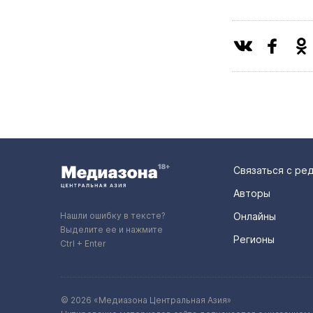
Связаться с ре
Авторы
Нашли ошибку в тексте?
Онлайны
Выделите ее и нажмите
Регионы
Ctrl + Enter
© 2026 «Медиазона Центральная Азия»