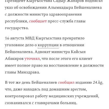
Президент Кыргызстана Садыр Жапаров подписал
указ об освобождении Алымкадыра Бейшеналиева
с должности министра здравоохранения
республики,
сообщает
пресс-служба главы
государства.
16 августа МВД Кыргызстана прекратило
уголовное дело о
коррупции
в отношении
Бейшеналиева. Адвокат министра Кайсын
Абакиров
уточнял
, что после этого его клиент
имеет полное право на восстановление в должности
главы Минздрава.
В тот же день Бейшеналиев
сообщил
изданию
24.kg
,
что, даже находясь под домашним арестом,
контролировал работу медицинских учреждений,
созванивался с главврачами больниц.