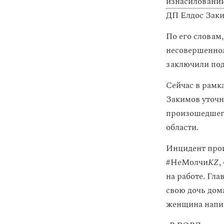
изнасиловани
ДП Елдос Заки
По его словам
несовершеннол
заключили под
Сейчас в рамк
Закимов уточн
произошедшего
области.
Инцидент прои
#НеМолчи
KZ
,
на работе. Гл
свою дочь дом
женщина напис