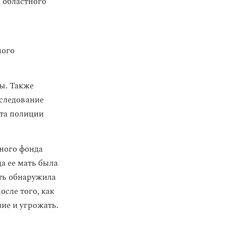
 областного
мого
ы. Также
сследование
нта полиции
ного фонда
да ее мать была
ать обнаружила
сле того, как
ие и угрожать.