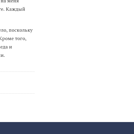
 на меня
ете. Каждый
ло, поскольку
Кроме того,
еда и
и.