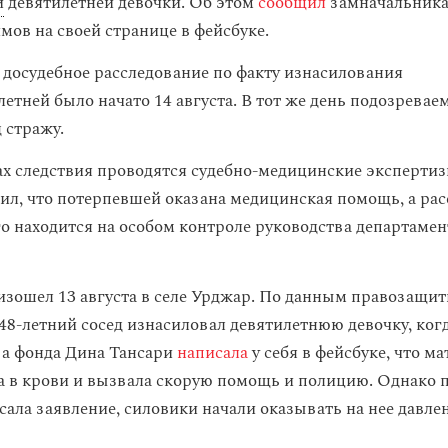
и
девятилетней девочки. Об этом
сообщил
замначальника
мов на своей странице в фейсбуке.
, досудебное расследование по факту изнасилования
етней было начато 14 августа. В тот же день подозревае
 стражу.
ах следствия проводятся судебно-медицинские экспертиз
ил, что потерпевшей оказана медицинская помощь, а ра
 находится на особом контроле руководства департаме
зошел 13 августа в селе Урджар. По данным правозащит
 48-летний сосед изнасиловал девятилетнюю девочку, ког
ава фонда Дина Тансари
написала
у себя в фейсбуке, что м
а в крови и вызвала скорую помощь и полицию. Однако по
ала заявление, силовики начали оказывать на нее давлен