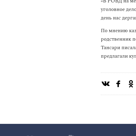
«В РОВД на мен
уголовное дел
день нас дерг
По мнению каз
родственник п
Тансари писал
предлагали куп