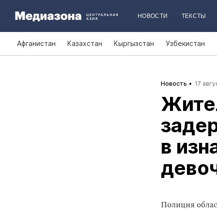
НОВОСТИ
ТЕКСТЫ
Афганистан
Казахстан
Кыргызстан
Узбекистан
Новость
17 авгу
Жите
заде
в изн
дево
Полиция облас