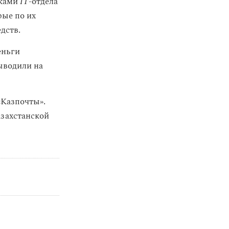
иками
IT
-отдела
рые по их
дств.
еньги
ыводили на
«Казпочты».
азахстанской