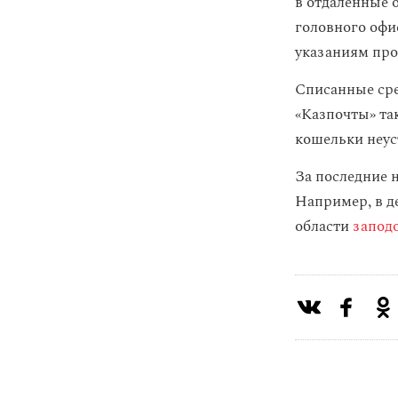
в отдаленные 
головного офи
указаниям про
Списанные сре
«Казпочты» та
кошельки неус
За последние н
Например, в д
области
запод