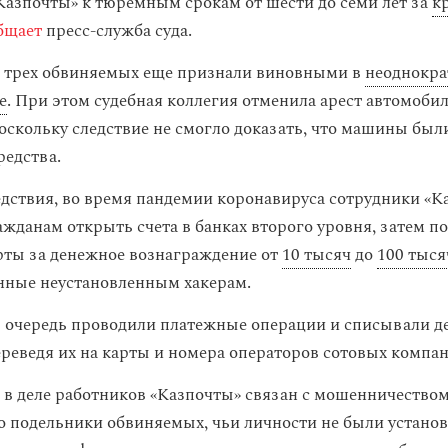
Казпочты» к тюремным срокам от шести до семи лет за
к
бщает
пресс-служба суда.
 трех обвиняемых еще признали виновными в
неоднокр
е
. При этом судебная коллегия отменила арест автомоби
оскольку следствие не смогло доказать, что машины был
редства.
дствия, во время пандемии коронавируса сотрудники «К
жданам открыть счета в банках второго уровня, затем по
рты за денежное вознаграждение от
10 тысяч
до
100 тыся
нные неустановленным хакерам.
 очередь проводили платежные операции и списывали де
ереведя их на карты и номера операторов сотовых компан
 в деле работников «Казпочты» связан с мошенничеством
то подельники обвиняемых, чьи личности не были устано