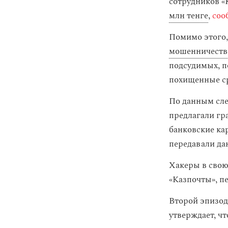
сотрудников «
млн тенге
,
соо
Помимо этого,
мошенничеств
подсудимых, п
похищенные с
По данным сле
предлагали гра
банковские ка
передавали да
Хакеры в свою
«Казпочты», п
Второй эпизод
утверждает, ч