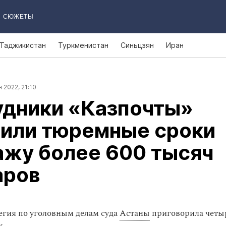
СЮЖЕТЫ
Таджикистан
Туркменистан
Синьцзян
Иран
 2022, 21:10
удники «Казпочты»
чили тюремные сроки
ажу более 600 тысяч
аров
егия по уголовным делам суда
Астаны
приговорила четы