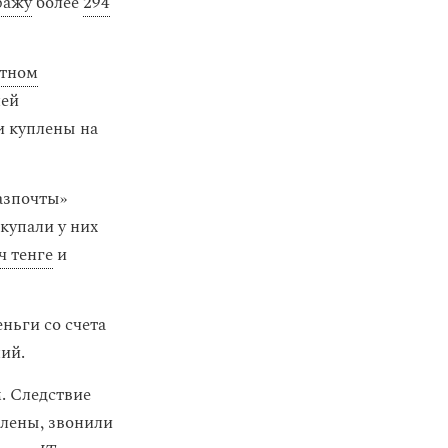
ражу
более
294
атном
лей
и куплены на
азпочты»
купали у них
ч тенге
и
ньги со счета
ий.
. Следствие
влены, звонили