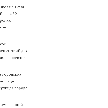
июля с 19:00
й свое 50-
ерских
иков
кое
репятствий для
ыло назначено
а городских
 лошади,
 улицах города
м отмечавший