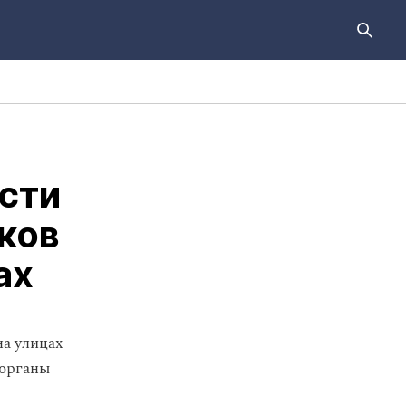
сти
ков
ах
на улицах
 органы