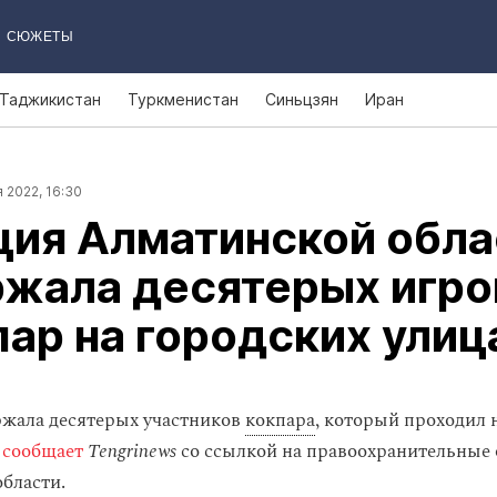
СЮЖЕТЫ
Таджикистан
Туркменистан
Синьцзян
Иран
 2022, 16:30
ция Алматинской обла
ржала десятерых игро
пар на городских улиц
жала десятерых участников
кокпара
, который проходил 
,
сообщает
Tengrinews
со ссылкой на правоохранительные
бласти.