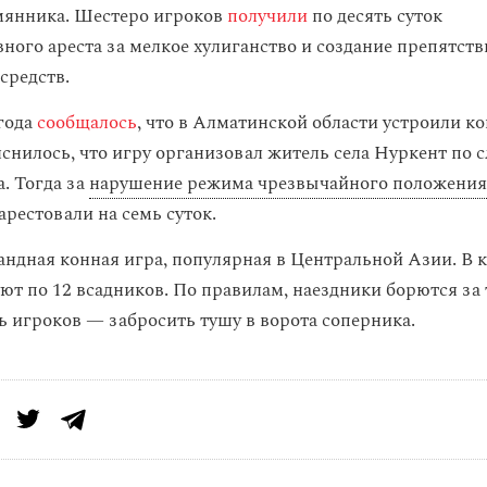
мянника. Шестеро игроков
получили
по десять суток
ного ареста за мелкое хулиганство и создание препятств
средств.
года
сообщалось
, что в Алматинской области устроили ко
снилось, что игру организовал житель села Нуркент по 
. Тогда за
нарушение режима чрезвычайного положения
арестовали на семь суток.
ндная конная игра, популярная в Центральной Азии. В 
уют по 12 всадников. По правилам, наездники борются за
ль игроков — забросить тушу в ворота соперника.