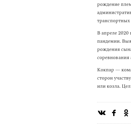
рождение пле
административ
транспортных 
В апреле 2020 
пандемии. Выя
рождения сына
соревнования 
Кокпар — кома
сторон участв
или козла. Це