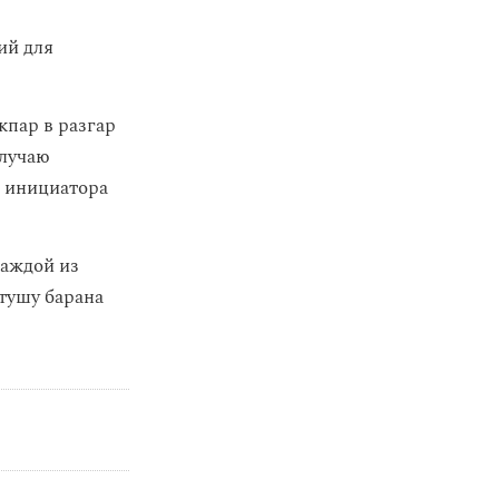
ий для
кпар в разгар
случаю
инициатора
каждой из
 тушу барана