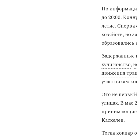
По информации
до 20:00. Кон
летие. Сперва
хозяйств, но з
образовались 
Задержанные п
хулиганство
,
н
движения тра
участникам ко
Это не первый
улицах. В мае 
принимающие у
Каскелен.
Тогда кокпар 