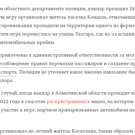
 областного департамента полиции, кокпар проходил 24 
ную игру организовал житель поселка Кендала, отмечавши
 соревнования проходили на территории одного из ферм
атем игра перенеслась на улицы Талгара, где из-за всадн
автомобильные пробки.
ривлечены к административной ответственности за
мел
есоблюдение правил перевозки пассажиров
и
создание п
нспорта
. Полиция не уточняет какое именно наказание б
кпара.
 случай, когда кокпар в Алматинской области проходит н
2022 года в соцсетях
распространилось
видео, на котором
частие в игре, портили припаркованные автомобили на
организовал 66-летний житель Каскелена, таким образо