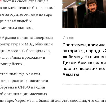
л
пост на своей странице в
то до митингов не был знаком
м авторитетом, но 6 января
призывал людей к
и мирным акциям.
о Армана полиция задержала
Статья
прокуратура и МВД обвинили
Спортсмен, кримин
ции массовых беспорядков
,
авторитет, народны
любимец. Что извес
«случайных прохожих» и
Диком Армане, зад
полицейских.
после январских во
дственный суд Алматы
Алматы
ата городского маслихата
бергена в СИЗО на один
 об организации массовых
 январе. Через месяц бывший депутат сообщил, что один 