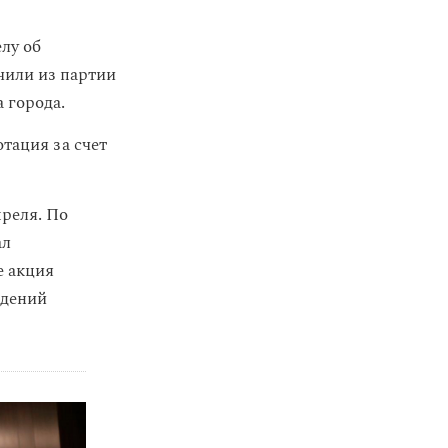
лу об
чили из партии
 города.
отация за счет
преля. По
ал
е акция
ждений