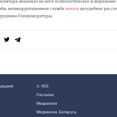
золятора оказывал на него психологическое и моральное 
лобы антикоррупционная служба
начала
досудебное рассле
рудника Генпрокуратуры.
дакцией
RSS
Рассылка
Медиазона
Медиазона. Беларусь