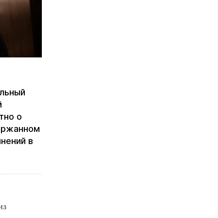
альный
й
тно о
ержанном
лнений в
из