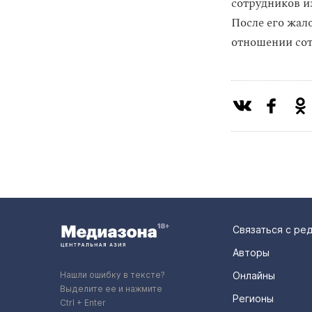
сотрудников и
После его жа
отношении сот
Связаться с ре
Авторы
Нашли ошибку в тексте?
Онлайны
Выделите ее и нажмите
Регионы
Ctrl + Enter