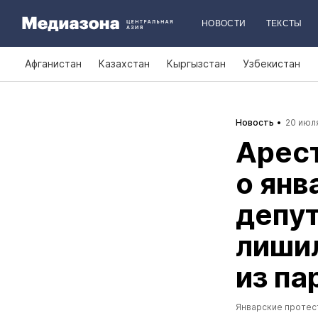
НОВОСТИ
ТЕКСТЫ
Афганистан
Казахстан
Кыргызстан
Узбекистан
Новость
20 июля
Арест
о янв
депут
лишил
из па
Январские протес