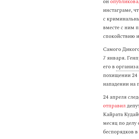
он
опубликова
инстаграме, ч
с криминальны
вместе с ним 
спокойствию 
Самого Диког
7 января. Ген
его в
организа
похищении 24 
нападении на 
24 апреля сле
отправил
депут
Кайрата Кудай
месяц по делу
беспорядков в