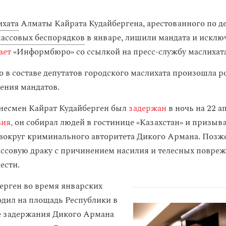
ихата
Алматы Кайрата Кудайбергена, арестованного по де
ассовых беспорядков
в январе, лишили мандата и исклю
ает
«Информбюро» со ссылкой на пресс-службу маслихата
о в составе депутатов городского маслихата произошла р
ения мандатов.
несмен Кайрат Кудайберген был
задержан
в ночь на 22 а
вия,
он собирал людей в гостинице «Казахстан» и призыв
вокруг криминального авторитета Дикого Армана. Позж
ассовую драку с причинением насилия и телесных повре
ести.
ерген во время январских
дил на площадь Республики в
е задержания Дикого Армана