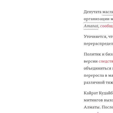
Депутата
масл
организации м
Amanat
,
сообщ
Уточняется, чт
перераспредел
Политик и биз
версии
следст
объединиться 
переросла в м
различной тяж
Кайрат Кудайб
митингов выхо
Алматы. Посл