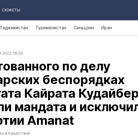
СЮЖЕТЫ
Таджикистан
Туркменистан
Синьцзян
Иран
 2022, 16:29
ованного по делу
арских беспорядках
ата Кайрата Кудайбе
и мандата и исключи
ртии Amanat
ты в Казахстане