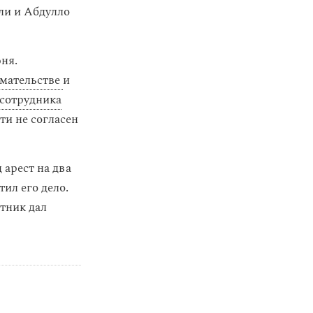
ли и Абдулло
ня.
мательстве
и
сотрудника
ти не согласен
арест на два
ил его дело.
тник дал