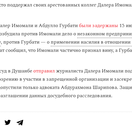
кто поддержал своих арестованных коллег Далера Имома
алер Имомали и Абдулло Гурбати
были задержаны
15 ию
озбудила против Имомали дело о
незаконном предприни
е
, против Гурбати — о
применении насилия в отношении 
кат сообщил, что Имомали частично признал вину, а Гурба
 суд в Душанбе
отправил
журналиста Далера Имомали под 
озрению в участии в запрещенной организации и засекрет
допустили только адвоката Абдурахмона Шарипова. Защи
разглашении данных досудебного расследования.