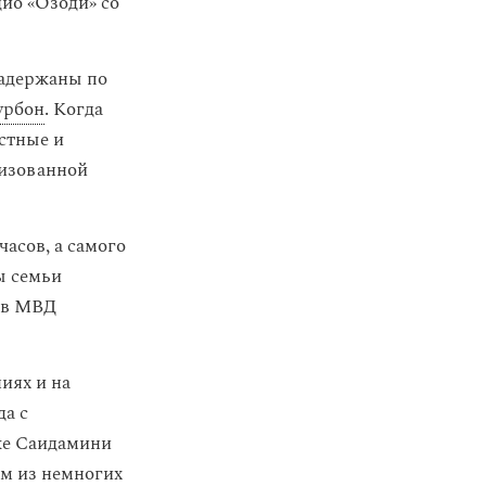
ио «Озоди» со
задержаны по
урбон
. Когда
стные и
низованной
асов, а самого
ы семьи
м в МВД
иях и на
да с
же Саидамини
им из немногих