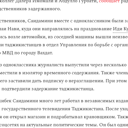
коллег Далера Имомали и Абдулло Гурбати,
сообщает
рад
дственников задержанного.
ственников, Саидамини вместе с одноклассником были 
алаи Нави, куда они направлялись на празднование
Иди К
ись возле автомойки, из соседней машины вышли неизве
ли таджикистанцев в отдел Управления по борьбе с орга
 МВД по городу Вахдат.
то одноклассника журналиста выпустили через несколько ч
естили в изолятор временного содержания. Также член
 его заставили дать подписку о неразглашении. При это
 подтвердили задержание таджикистанца.
кибек Саидамини много лет работал в независимых издан
 государственного телевидения Таджикистана. После ухо
я он открыл магазин и подрабатывал крановщиком. Так
 соцсетях на актуальные политические темы. Он был одн