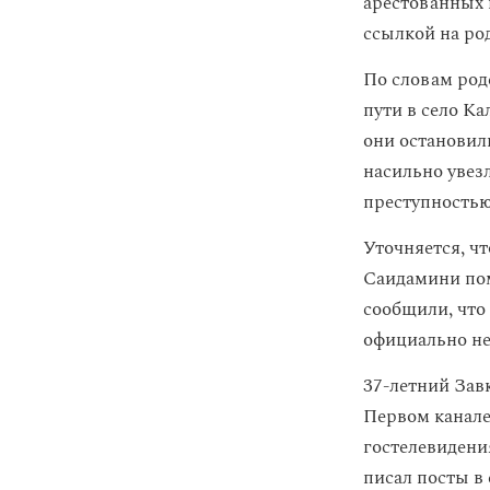
арестованных 
ссылкой на ро
По словам род
пути в село К
они остановил
насильно увез
преступностью
Уточняется, ч
Саидамини пом
сообщили, что
официально не
37-летний Зав
Первом канале
гостелевидени
писал посты в