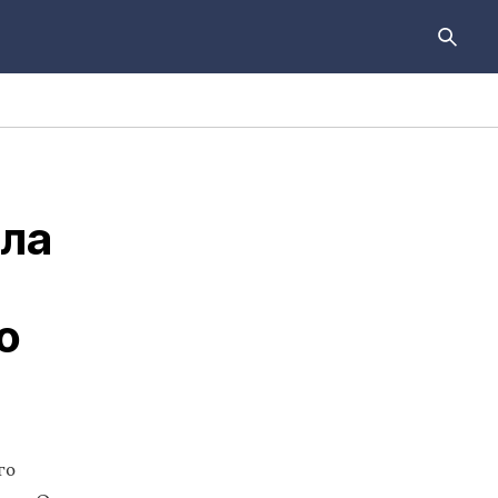
ла
о
го