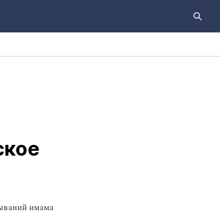
ское
зываний имама