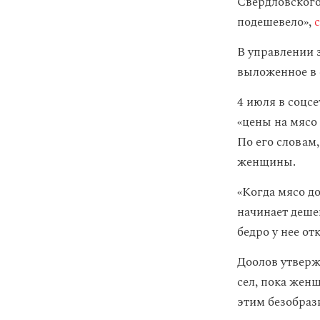
Свердловского
подешевело»,
В управлении 
выложенное в 
4 июля в соцс
«цены на мясо 
По его словам
женщины.
«Когда мясо д
начинает дешев
бедро у нее от
Доолов утверж
сел, пока жен
этим безобраз