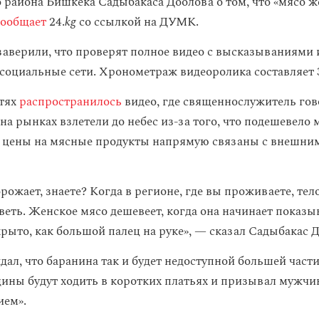
 района Бишкека Садыбакаса Доолова о том, что «мясо
сообщает
24.
kg
со ссылкой на ДУМК.
заверили, что проверят полное видео с высказываниями 
социальные сети. Хронометраж видеоролика составляет 
етях
распространилось
видео, где священнослужитель гов
на рынках взлетели до небес из-за того, что подешевело
, цены на мясные продукты напрямую связаны с внешни
орожает, знаете? Когда в регионе, где вы проживаете, т
еть. Женское мясо дешевеет, когда она начинает показыв
крыто, как большой палец на руке», — сказал Садыбакас 
дал, что баранина так и будет недоступной большей част
щины будут ходить в коротких платьях и призывал мужчи
ием».