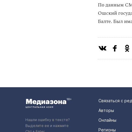
По данным СМ
Ошский госуда
Балте. Был им
Связаться с ре
Авторы
Нашли ошибку в тексте?
Онлайны
Выделите ее и нажмите
Регионы
Ctrl + Enter