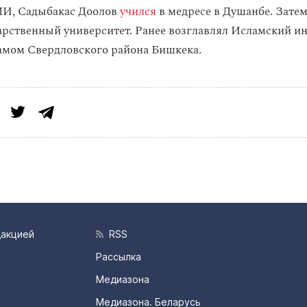
И, Садыбакас Доолов
учился
в медресе в Душанбе. Затем
рственный университет. Ранее возглавлял Исламский ин
амом Свердловского района Бишкека.
дакцией
RSS
Рассылка
Медиазона
Медиазона. Беларусь