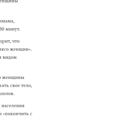
 женщины
имама,
30 минут.
орит, что
 мясо женщин».
м видом
ело женщины
ать свое тело,
Доолов.
и населения
н «покончить с