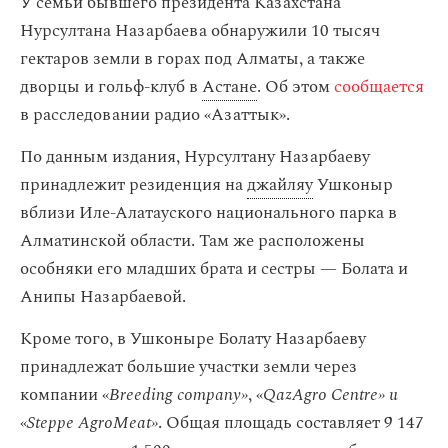
У семьи бывшего президента Казахстана
Нурсултана Назарбаева обнаружили 10 тысяч
гектаров земли в горах под Алматы, а также
дворцы и гольф-клуб в
Астане
. Об этом
сообщается
в расследовании радио «Азаттык».
По данным издания, Нурсултану Назарбаеву
принадлежит резиденция на
джайляу
Ушконыр
вблизи Иле-Алатауского национального парка в
Алматинской области. Там же расположены
особняки его младших брата и сестры — Болата и
Анипы Назарбаевой.
Кроме того, в Ушконыре Болату Назарбаеву
принадлежат большие участки земли через
компании «
Breeding company»
, «
QazAgro Centre» и
«
Steppe AgroMeat»
. Общая площадь составляет 9 147