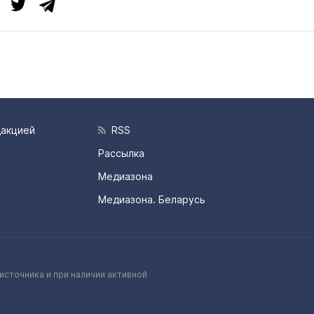
дакцией
RSS
Рассылка
Медиазона
Медиазона. Беларусь
источника и при наличии активной