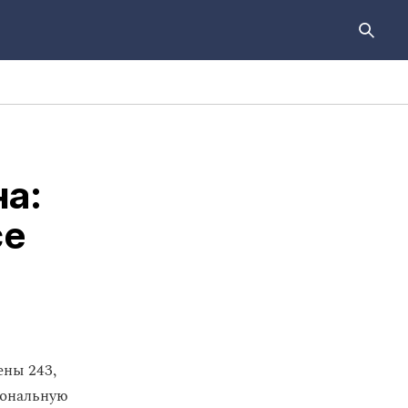
на:
се
ены 243,
иональную