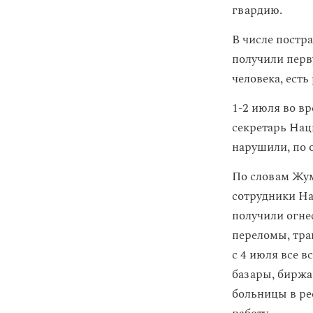
гвардию.
В числе постр
получили перв
человека, есть
1-2 июля во в
секретарь Нац
нарушили, по 
По словам Жум
сотрудники Н
получили огне
переломы, тра
с 4 июля все 
базары, биржа
больницы в ре