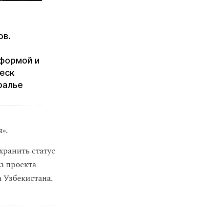
ов.
формой и
еск
ралье
».
хранить статус
з проекта
а Узбекистана.