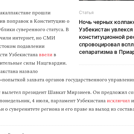
ракалпакстане прошли
Статья
ив поправок в Конституцию о
Ночь черных колпак
блики суверенного статуса. В
Узбекистан увлекся
конституционной ре
чили интернет, но СМИ
спровоцировал вспл
стоком подавлении
сепаратизма в Приа
асти Узбекистана
ввели
в
ительные силы Нацгвардии.
акстана назвало
«попыткой захвата органов государственного управления
с вылетел президент Шавкат Мирзиеев. Он предложил со
 понедельник, 4 июля, парламент Узбекистана
исключил
и
и о суверенитете региона и его праве на выход из состав