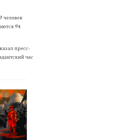
9 человек
аются 94
казал пресс-
ндантский час