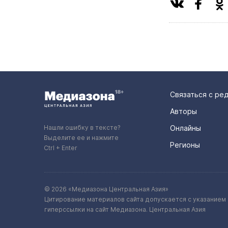
Связаться с ре
Авторы
Нашли ошибку в тексте?
Онлайны
Выделите ее и нажмите
Регионы
Ctrl + Enter
© 2026 «Медиазона Центральная Азия»
Цитирование материалов сайта допускается с указанием 
гиперссылки на сайт Медиазона. Центральная Азия