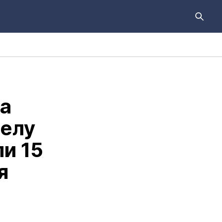
а
делу
и 15
я