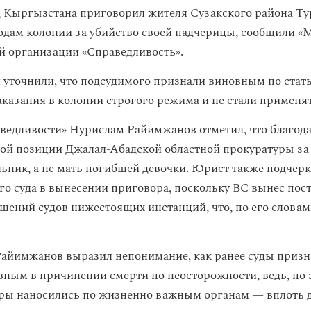
 Кыргызстана приговорил жителя Сузакского района Ту
годам колонии за
убийство
своей падчерицы, сообщили «М
 организации «Справедливость».
 уточнили, что подсудимого признали виновным по стать
казания в колонии строгого режима и не стали применя
ведливости» Нурислам Райимжанов отметил, что благод
й позиции Джалал-Абадской областной прокуратуры за
льник, а не мать погибшей девочки. Юрист также подчер
го суда в вынесении приговора, поскольку ВС вынес пос
ешений судов нижестоящих инстанций, что, по его словам
 Райимжанов выразил непонимание, как ранее суды приз
ным в причинении смерти по неосторожности, ведь, по
ары наносились по жизненно важным органам — вплоть 