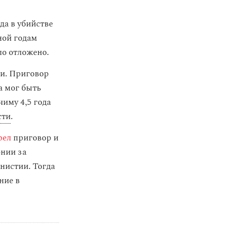
да в убийстве
ной годам
ло отложено.
ии. Приговор
а мог быть
иму 4,5 года
сти
.
рел
приговор и
онии за
мнистии. Тогда
ние в