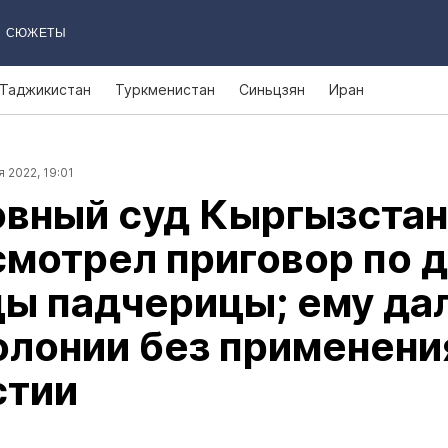
СЮЖЕТЫ
Таджикистан
Туркменистан
Синьцзян
Иран
 2022, 19:01
овный суд Кыргызстан
мотрел приговор по 
ы падчерицы; ему дал
олонии без применени
стии