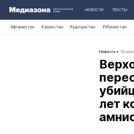
НОВОСТИ
ТЕКСТЫ
Афганистан
Казахстан
Кыргызстан
Узбекистан
Новость
30 июня
Верх
перес
убийц
лет к
амни