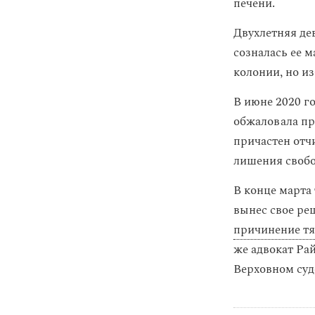
печени.
Двухлетняя дев
созналась ее 
колонии, но и
В июне 2020 г
обжаловала про
причастен отч
лишения своб
В конце марта
вынес свое ре
причинение тя
же адвокат Р
Верховном суд