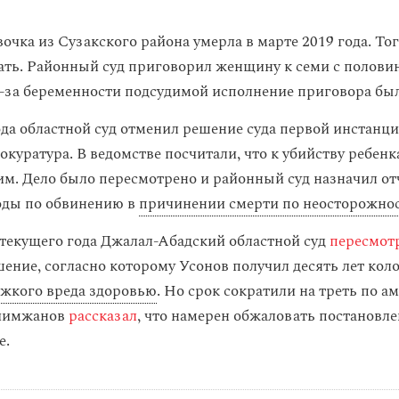
очка из Сузакского района умерла в марте 2019 года. Тог
мать. Районный суд приговорил женщину к семи с полови
з-за беременности подсудимой исполнение приговора бы
ода областной суд отменил решение суда первой инстанц
куратура. В ведомстве посчитали, что к убийству ребенк
им. Дело было пересмотрено и районный суд назначил отч
оды по обвинению в
причинении смерти по неосторожно
 текущего года Джалал-Абадский областной суд
пересмот
шение, согласно которому Усонов получил десять лет кол
жкого вреда здоровью
. Но срок сократили на треть по а
айимжанов
рассказал
, что намерен обжаловать постановле
е.