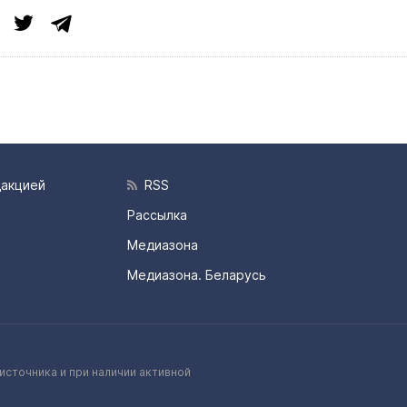
дакцией
RSS
Рассылка
Медиазона
Медиазона. Беларусь
источника и при наличии активной