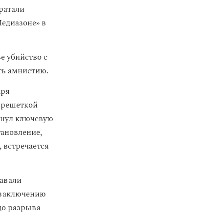
ратали
едиазоне» в
е убийство с
ть амнистию.
аря
 решеткой
кнул ключевую
тановление,
, встречается
навали
 заключению
до разрыва