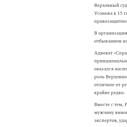
Верховный суд
Усонова к 15 
правозащитной
В организации
отбыванием на
Адвокат «Спра
принципиально
оказался наси
роль Верховно
отличное от р
крайне редко.
Вместе с тем,
мужчину винов
экспертов, уд