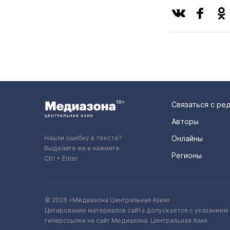
Связаться с ре
Авторы
Нашли ошибку в тексте?
Онлайны
Выделите ее и нажмите
Регионы
Ctrl + Enter
© 2026 «Медиазона Центральная Азия»
Цитирование материалов сайта допускается с указанием 
гиперссылки на сайт Медиазона. Центральная Азия