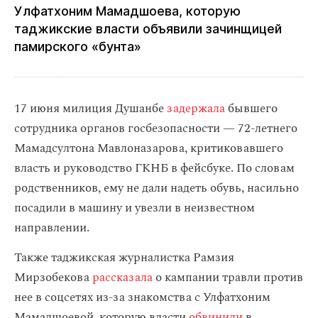
Улфатхоним Мамадшоева, которую
таджикские власти объявили зачинщицей
памирского «бунта»
17 июня милиция Душанбе
задержала
бывшего
сотрудника органов госбезопасности — 72-летнего
Мамадсултона Мавлоназарова, критиковавшего
власть и руководство ГКНБ в фейсбуке. По словам
родственников, ему не дали надеть обувь, насильно
посадили в машину и увезли в неизвестном
направлении.
Также таджикская журналистка Рамзия
Мирзобекова
рассказала
о кампании травли против
нее в соцсетях из-за знакомства с Улфатхоним
Мамадшоевой, которую власти
обвинили
в