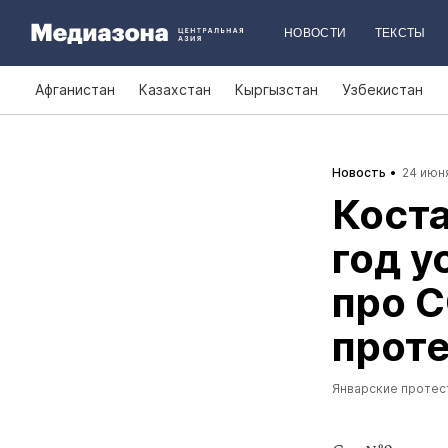
НОВОСТИ
ТЕКСТЫ
Афганистан
Казахстан
Кыргызстан
Узбекистан
Новость
24 июня
Коста
год у
про С
прот
Январские протес