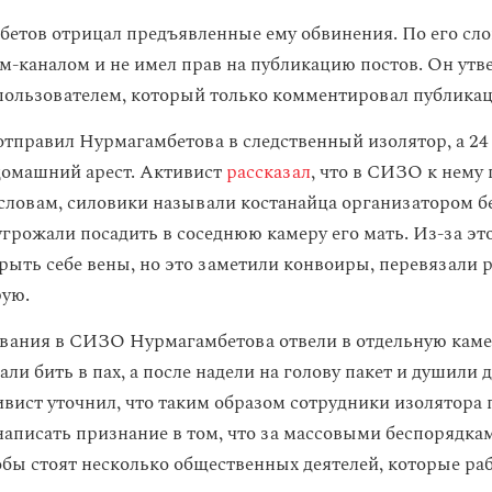
етов отрицал предъявленные ему обвинения. По его сло
ам-каналом и не имел прав на публикацию постов. Он утв
ользователем, который только комментировал публикац
 отправил Нурмагамбетова в следственный изолятор, а 24
домашний арест. Активист
рассказал
, что в СИЗО к нему
 словам, силовики называли костанайца организатором б
угрожали посадить в соседнюю камеру его мать. Из-за эт
рыть себе вены, но это заметили конвоиры, перевязали р
рую.
вания в СИЗО Нурмагамбетова отвели в отдельную каме
али бить в пах, а после надели на голову пакет и душили 
ивист уточнил, что таким образом сотрудники изолятора
 написать признание в том, что за массовыми беспорядка
обы стоят несколько общественных деятелей, которые ра