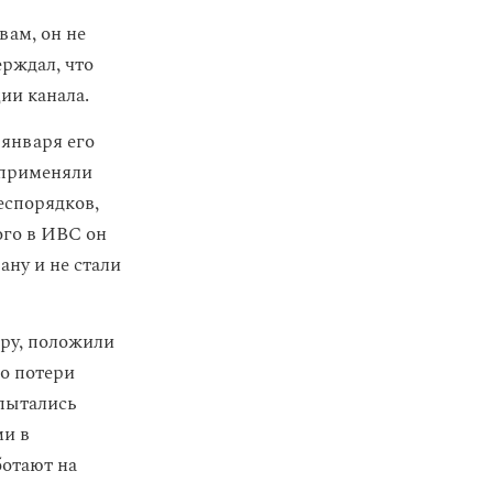
вам, он не
ерждал, что
ии канала.
 января его
 применяли
еспорядков,
ого в ИВС он
ану и не стали
ру, положили
до потери
 пытались
ми в
ботают на