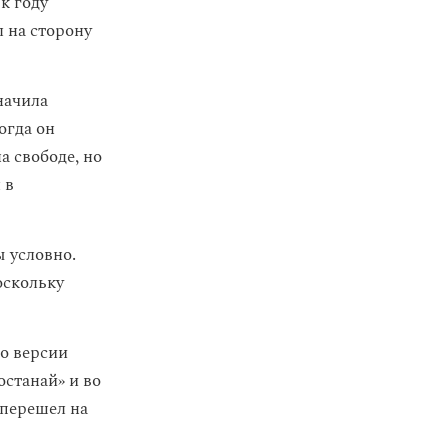
к году
 на сторону
начила
огда он
а свободе, но
 в
 условно.
оскольку
По версии
станай» и во
 перешел на