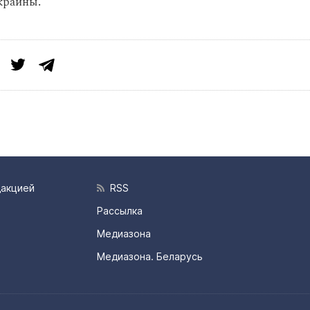
краины.
дакцией
RSS
Рассылка
Медиазона
Медиазона. Беларусь