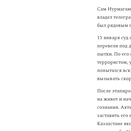
Сам Нурмагамб
владел телегр
был рядовым п
15 января суд
перевели под 
пытки. По его
террористом, 
попытался вск
вызывать ско
После этапиро
на живот и нач
сознания. Акт
заставить его
Казахстане як