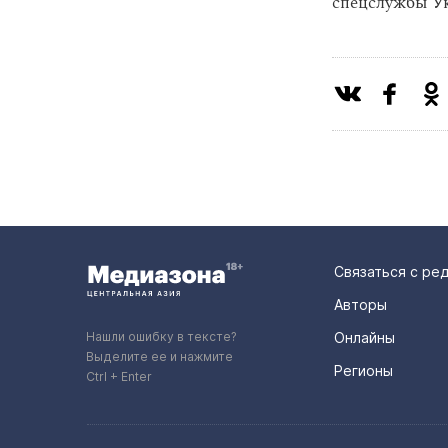
спецслужбы У
Связаться с ре
Авторы
Нашли ошибку в тексте?
Онлайны
Выделите ее и нажмите
Регионы
Ctrl + Enter