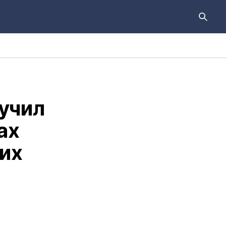
учил
ах
их