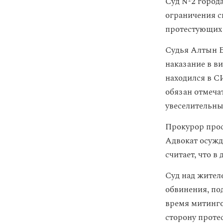
Суд №2 города
ограничения с
протестующих 
Судья Алтын 
наказание в ви
находился в С
обязан отмеча
увеселительных
Прокурор прос
Адвокат осужд
считает, что в
Суд над жите
обвинения, по
время митинго
сторону проте