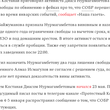
 Костанай приговорил активиста Диаса Нурмагамбетова 
вободы по обвинению о
фейках
про то, что
СОБР
перешел
во время январских событий,
сообщает
«Наша газета».
Байжуманова признала Нурмагамбетова виновным и наз
де одного года ограничения свободы за вычетом срока, к
ИЗО и под домашним арестом. В итоге активист остался н
ться в службе пробации. Также ему запретили появляться
 заведениях после 22:00.
ил назначить Нурмагамбетову два года лишения свободы
енного Алмаз Исмагулов не согласен с решением суда, п
 деле нет прямых доказательств вины активиста.
лем Костаная Диасом Нурмагамбетовым
начался
23 мая. 
дсудимый писал посты в телеграм-канале «Протестный Ко
в 4-5 января распространил сообщение о том, что СОБР
стующих.