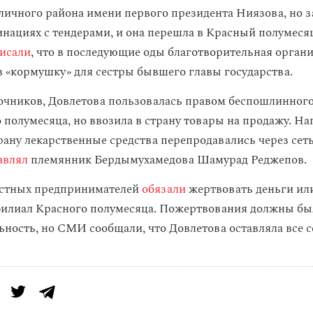
личного района имени первого президента Ниязова, но з
инациях с тендерами, и она перешла в Красный полумес
исали
, что в последующие оды благотворительная орган
в «кормушку» для сестры бывшего главы государства.
очников, Довлетова пользовалась правом беспошлинного
 полумесяца, но ввозила в страну товары на продажу. Н
ану лекарственные средства перепродавались через сеть 
авлял
племянник Бердымухамедова Шамурад Реджепов.
астных предпринимателей
обязали
жертвовать деньги ил
илиал Красного полумесяца. Пожертвования должны бы
ьность, но СМИ сообщали, что Довлетова оставляла все с