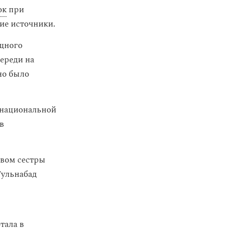
ок
при
ие источники.
щного
ереди на
но было
 национальной
в
твом сестры
Гульнабад
тала в