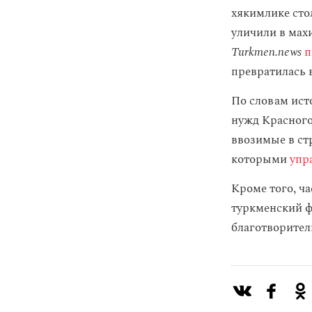
хякимлике сто
уличили в мах
Turkmen.news
п
превратилась 
По словам ист
нужд Красного
ввозимые в стр
которыми
упр
Кроме того, ч
туркменский ф
благотворител