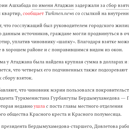
рии Ашхабада
по имени Атаджан
задержали за
сбор взят
 квартир,
сообщает
Turkmen.news
со ссылкой на внутренн
, что госслужащий был руководителем городского жили
о данным источников, граждане могли продвинуться в оч
ртир, уплатив чиновнику «шапку». Благодаря взятке мож
 в хорошем районе и с понравившимся видом из окон.
ма у Атаджана была найдена крупная сумма в долларах и
яется, что четверых его подчиненных также подозревают 
 сбору взяток.
авляют, что чиновник мэрии пользовался покровительс
идента Туркменистана Гурбангулы Бердымухамедова — 
оторая недавно
ушла
с поста главы местного отделения
о общества Красного креста и Красного полумесяца.
 президента Бердымухамедова-старшего, Довлетова рабо