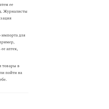
атем ее
яц. Журналисты
изация
 импорта для
апример,
ее аптек,
и товары в
ли пойти на
ебе.