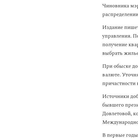
Чиновника мэ
распределении
Издание пишет
управления. П
получение ква
выбрать жилье
При обыске до
валюте. Уточн
причастности к
Источники доб
бывшего през
Довлетовой, к
Международног
В первые годы