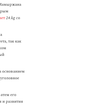
и Мамыржана
торым
ает
24.kg
со
на
та, так как
ком
ный
а основанием
 уголовное
затем его
я и развития