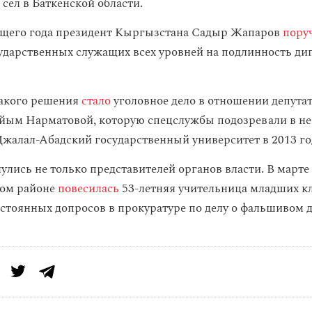
сел в Баткенской области.
ущего года президент Кыргызстана Садыр Жапаров
пору
ударственных служащих всех уровней на подлинность ди
акого решения
стало
уголовное дело в отношении депута
йым Нарматовой, которую спецслужбы подозревали в н
Джалал-Абадский государственный университет в 2013 го
улись не только представителей органов власти. В марте
ом районе
повесилась
53-летняя учительница младших кл
остоянных допросов в прокуратуре по делу о фальшивом 