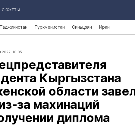
СЮЖЕТЫ
Таджикистан
Туркменистан
Синьцзян
Иран
 2022, 18:05
пецпредставителя
идента Кыргызстана
кенской области заве
из‑за махинаций
олучении диплома