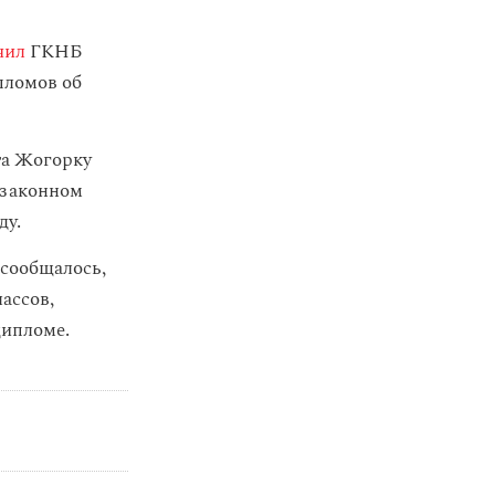
чил
ГКНБ
пломов об
та Жогорку
езаконном
ду.
 сообщалось,
ассов,
дипломе.