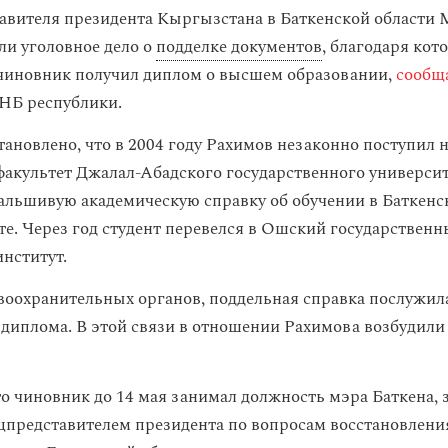
авителя президента Кыргызстана в Баткенской област
ли уголовное дело о
подделке документов
, благодаря ко
чиновник получил диплом о высшем образовании,
сообщ
НБ республики.
тановлено, что в 2004 году Рахимов незаконно поступил 
акультет Джалал-Абадского государственного университе
альшивую академическую справку об обучении в Баткенс
те. Через год студент перевелся в Ошский государствен
нститут.
воохранительных органов, поддельная справка послужил
 диплома. В этой связи в отношении Рахимова возбудили
то чиновник до 14 мая занимал должность мэра Баткена, 
цпредставителем президента по вопросам восстановлени