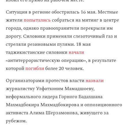
избил его прямо на рабочем месте.
Ситуация в регионе обострилась 16 мая. Местные
жители
попытались
собраться на митинг в центре
города, однако правоохранители перекрыли им
дорогу. Силовики применяли слезоточивый газ и
стреляли резиновыми пулями. 18 мая
таджикистанские силовики
начали
«антитеррористическую операцию», в результате
которой
погибли
более 20 человек.
Организаторами протестов власти
назвали
журналистку Улфатхоним Мамадшоеву,
неформального лидера Горного Бадахшана
Махмадбокира Махмадбокирова и оппозиционного
активиста Алима Шерзамонова, живущего за
рубежом.