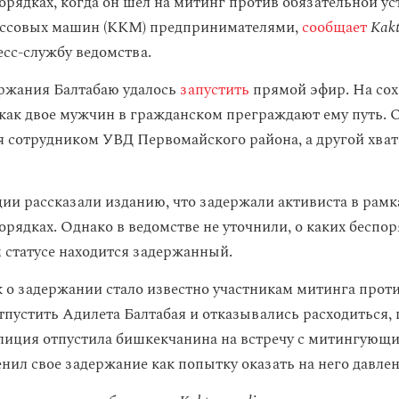
орядках, когда он шел на митинг против обязательной у
ассовых машин (ККМ) предпринимателями,
сообщает
Kakt
есс-службу ведомства.
ржания Балтабаю удалось
запустить
прямой эфир. На со
 как двое мужчин в гражданском преграждают ему путь. 
я сотрудником УВД Первомайского района, а другой хвата
ии рассказали изданию, что задержали активиста в рамка
рядках. Однако в ведомстве не уточнили, о каких беспор
м статусе находится задержанный.
ак о задержании стало известно участникам митинга прот
тпустить Адилета Балтабая и отказывались расходиться, 
лиция отпустила бишкекчанина на встречу с митингующи
нил свое задержание как попытку оказать на него давлен