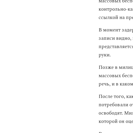
массовых бесп
контрольно-к
ссылкой на пр
В момент заде
записи видно,
представляетс
руки.
Позже в милиц
массовых беспо
речь, и в како
После того, к
потребовали о
освободят. Ми
которой он оце