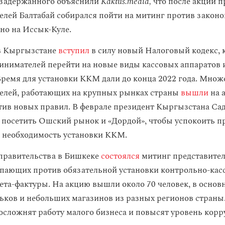
 задержанного объяснили
Kaktus.media,
что после акции п
лей Балтабай собирался пойти на митинг против законо
но на Иссык-Куле.
 в Кыргызстане
вступил
в силу новый Налоговый кодекс,
инимателей перейти на новые виды кассовых аппаратов и
Время для установки ККМ дали до конца 2022 года. Множ
елей, работающих на крупных рынках страны
вышли
на 
тив новых правил. В феврале президент Кыргызстана С
посетить Ошский рынок и «Дордой», чтобы успокоить п
 необходимость установки ККМ.
 правительства в Бишкеке
состоялся
митинг представител
упающих против обязательной установки контрольно-кас
чета-фактуры. На акцию вышли около 70 человек, в основ
ьков и небольших магазинов из разных регионов страны.
осложнят работу малого бизнеса и повысят уровень корр