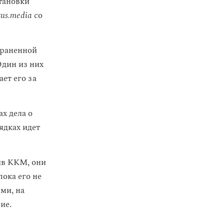
становки
us.media
со
храненной
Один из них
ет его за
х дела о
ядках идет
ив ККМ, они
пока его не
ми, на
ие.