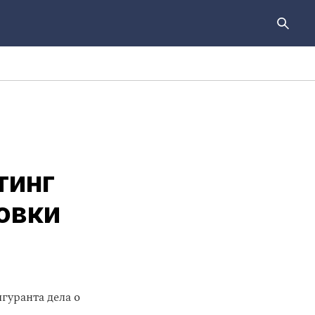
тинг
овки
гуранта дела о