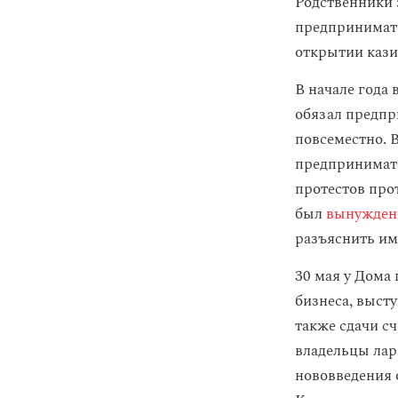
Родственники
предпринимате
открытии кази
В начале года
обязал предпр
повсеместно. 
предпринимат
протестов про
был
вынужден
разъяснить им
30 мая у Дома
бизнеса, выст
также сдачи с
владельцы лар
нововведения 