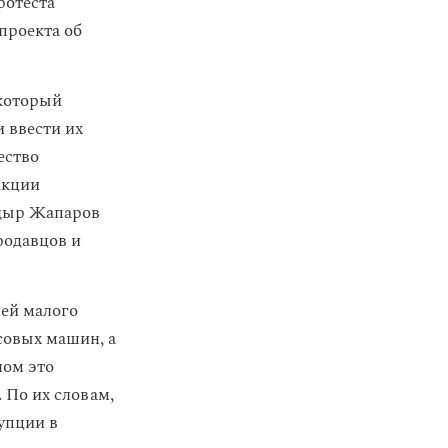
ротеста
проекта об
 который
 ввести их
ество
акции
адыр Жапаров
родавцов и
ей малого
совых машин, а
ном это
 По их словам,
упции в