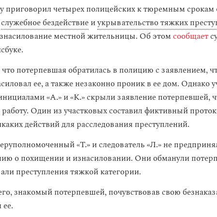
 приговорил четырех полицейских к тюремным срокам о
а
служебное бездействие
и
укрывательство тяжких прест
изнасилование местной жительницы. Об этом
сообщает
су
сбуке.
, что потерпевшая обратилась в полицию с заявлением, 
силовал ее, а также незаконно проник в ее дом. Однако 
инициалами «А.» и «К.» скрыли заявление потерпевшей, 
е работу. Один из участковых составил фиктивный проток
каких действий для расследования преступлений.
перуполномоченный «Т.» и следователь «Л.» не предприня
нию о похищении и изнасиловании. Они обманули потер
али преступления тяжкой категории.
чего, знакомый потерпевшей, почувствовав свою безнаказ
 ее.