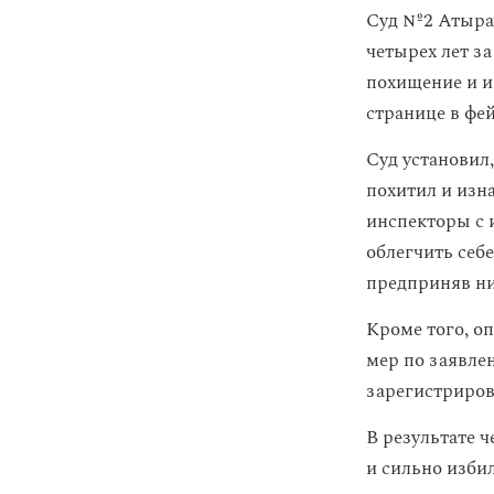
Суд №2 Атырау
четырех лет з
похищение и 
странице в фей
Суд установил
похитил и изна
инспекторы с 
облегчить себ
предприняв ни
Кроме того, о
мер по заявле
зарегистриров
В результате 
и сильно избил