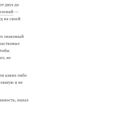
т двух до
уплений
—
д на своей
что знакомый
участковые
чтобы
ол, не
ли каких-либо
певшую и не
анность, напал