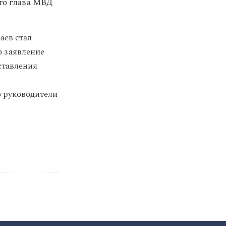
что глава МВД
баев стал
о заявление
ставления
о руководители