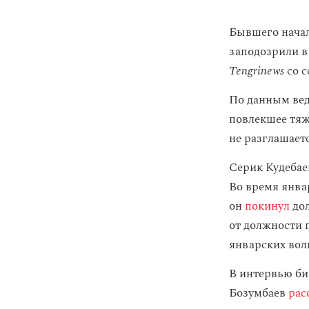
Бывшего начал
заподозрили 
Tengrinews
со 
По данным вед
повлекшее тяж
не разглашаетс
Серик Кудебае
Во время янва
он
покинул
дол
от должности 
январских вол
В интервью би
Бозумбаев
рас