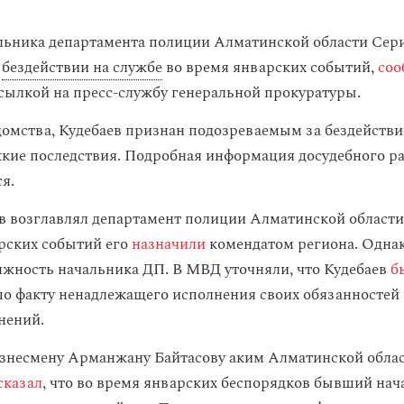
ьника департамента полиции Алматинской области Сери
в
бездействии на службе
во время январских событий,
соо
ссылкой на пресс-службу генеральной прокуратуры.
омства, Кудебаев признан подозреваемым за бездействие
кие последствия. Подробная информация досудебного р
я.
в возглавлял департамент полиции Алматинской области 
рских событий его
назначили
комендатом региона. Однак
жность начальника ДП. В МВД уточняли, что Кудебаев
б
по факту ненадлежащего исполнения своих обязанностей
нений.
знесмену Арманжану Байтасову аким Алматинской облас
сказал
, что во время январских беспорядков бывший нач