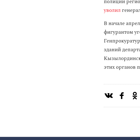
полиции регио
уволил
генерал
В начале апре
фигурантом уг
Генпрокуратур
зданий депар
Кызылординско
этих органов 