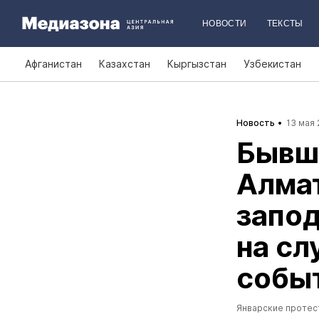
НОВОСТИ
ТЕКСТЫ
Афганистан
Казахстан
Кыргызстан
Узбекистан
Новость
13 мая 
Бывше
Алма
запод
на сл
собы
Январские протес