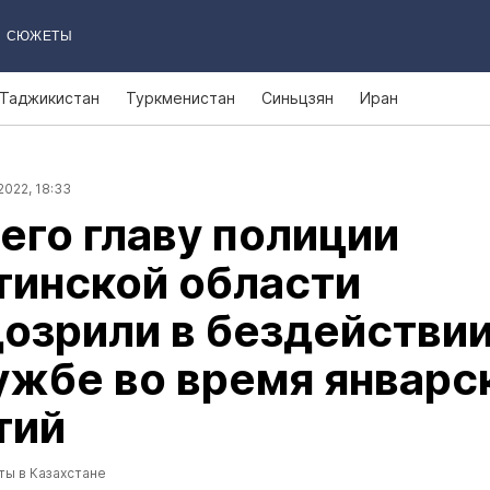
СЮЖЕТЫ
Таджикистан
Туркменистан
Синьцзян
Иран
2022, 18:33
го главу полиции
тинской области
озрили в бездействи
ужбе во время январс
тий
ты в Казахстане