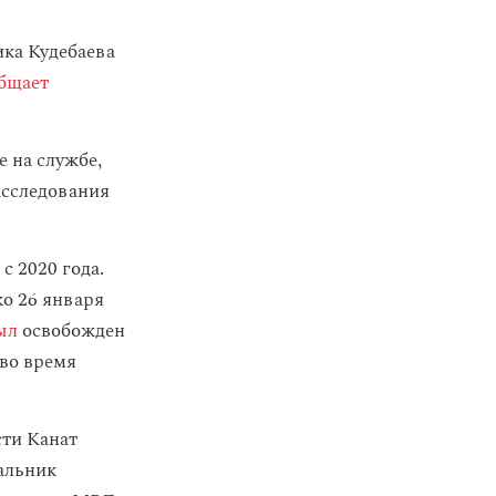
ка Кудебаева
бщает
 на службе,
асследования
с 2020 года.
о 26 января
ыл
освобожден
 во время
ти Канат
альник